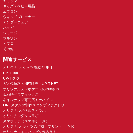
キャップ
キッズ・ベビー用品
エプロン
ウィンドブレーカー
アンダーウェア
ハッピ
ジャージ
ブルゾン
ビブス
その他
関連サービス
オリジナルTシャツ作成のUP-T
UP-T Talk
UP-T クジ
ガス代無料のNFT販売・UP-T NFT
オリジナルスマホケースのBudgets
似顔絵グラフィックス
ネイルチップ専門店ミチネイル
LINEスタンプ制作スタンプファクトリー
オリジナルノベルティラボ
オリジナルグッズラボ
スマホラボ（スマホケース）
オリジナルTシャツの作成・プリント「TMIX」
オリジナルエコバッグを作ろう！