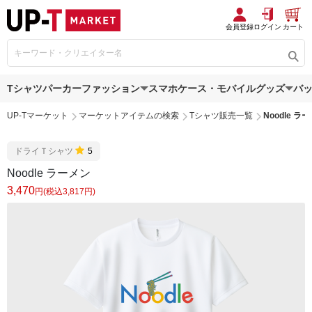
会員登録
ログイン
カート
Tシャツ
パーカー
ファッション
スマホケース・モバイルグッズ
バ
UP-Tマーケット
マーケットアイテムの検索
Tシャツ販売一覧
Noodle ラ
ドライＴシャツ
5
Noodle ラーメン
3,470
円(税込3,817円)