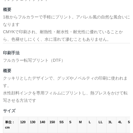
概要
1枚からフルカラーで手軽にプリント。アパレル風の自然な風合いに
なります
CMYKで印刷され、耐熱性・耐水性・耐光性に優れていることか
ら、色褪せしにくく、水に濡れて滲むこともありません。
印刷手法
フルカラー転写プリント（DTF）
概要
クッキリとしたデザインで、グッズやノベルティの印刷に使われま
す。
水性顔料インクを専用フィルムにプリントし、熱プレスをかけて転
写させる方法です
サイズ
単位：
120
130
140
150
SS
S
M
L
LL
3L
4L
5L
cm