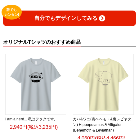
誰でも
カンタン!
自分でもデザインしてみる
オリジナルTシャツのおすすめ商品
I am a nerd... 私はヲタクです。
カバ&ワニ(表ベヘモト&裏レビヤタ
ン) Hippopotamus & Alligator
2,940円(税込3,235円)
(Behemoth & Leviathan)
4,060円(税込4,466円)