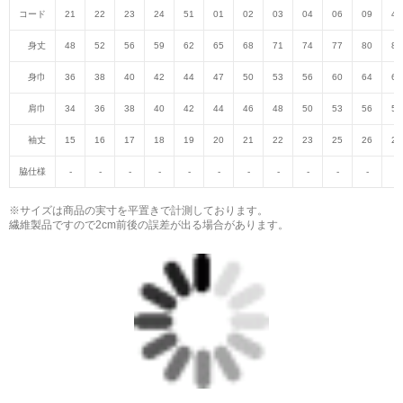
コード
21
22
23
24
51
01
02
03
04
06
09
47
身丈
48
52
56
59
62
65
68
71
74
77
80
82
身巾
36
38
40
42
44
47
50
53
56
60
64
68
肩巾
34
36
38
40
42
44
46
48
50
53
56
59
袖丈
15
16
17
18
19
20
21
22
23
25
26
27
脇仕様
-
-
-
-
-
-
-
-
-
-
-
-
※サイズは商品の実寸を平置きで計測しております。
繊維製品ですので2cm前後の誤差が出る場合があります。