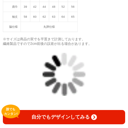
肩巾
39
42
44
48
52
56
袖丈
58
60
62
63
64
65
脇仕様
丸胴仕様
※サイズは商品の実寸を平置きで計測しております。
繊維製品ですので2cm前後の誤差が出る場合があります。
誰でも
カンタン!
自分でもデザインしてみる