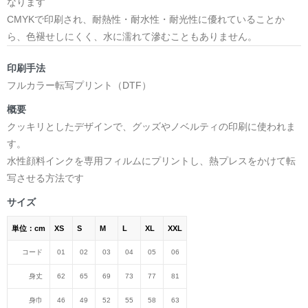
なります
CMYKで印刷され、耐熱性・耐水性・耐光性に優れていることか
ら、色褪せしにくく、水に濡れて滲むこともありません。
印刷手法
フルカラー転写プリント（DTF）
概要
クッキリとしたデザインで、グッズやノベルティの印刷に使われま
す。
水性顔料インクを専用フィルムにプリントし、熱プレスをかけて転
写させる方法です
サイズ
単位：cm
XS
S
M
L
XL
XXL
コード
01
02
03
04
05
06
身丈
62
65
69
73
77
81
身巾
46
49
52
55
58
63