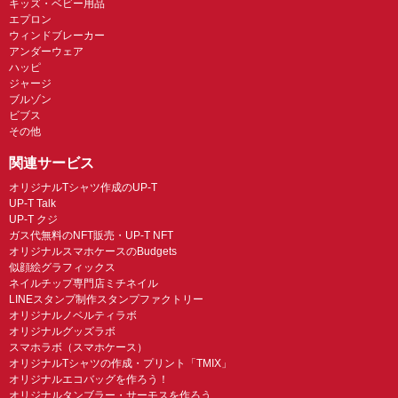
キッズ・ベビー用品
エプロン
ウィンドブレーカー
アンダーウェア
ハッピ
ジャージ
ブルゾン
ビブス
その他
関連サービス
オリジナルTシャツ作成のUP-T
UP-T Talk
UP-T クジ
ガス代無料のNFT販売・UP-T NFT
オリジナルスマホケースのBudgets
似顔絵グラフィックス
ネイルチップ専門店ミチネイル
LINEスタンプ制作スタンプファクトリー
オリジナルノベルティラボ
オリジナルグッズラボ
スマホラボ（スマホケース）
オリジナルTシャツの作成・プリント「TMIX」
オリジナルエコバッグを作ろう！
オリジナルタンブラー・サーモスを作ろう