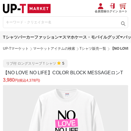
会員登録
ログイン
カート
Tシャツ
パーカー
ファッション
スマホケース・モバイルグッズ
バ
UP-Tマーケット
マーケットアイテムの検索
Tシャツ販売一覧
【NO LOVE
リブ付 ロングスリーブＴシャツ
5
【NO LOVE NO LIFE】COLOR BLOCK MESSAGEロンT
3,980
円(税込4,378円)