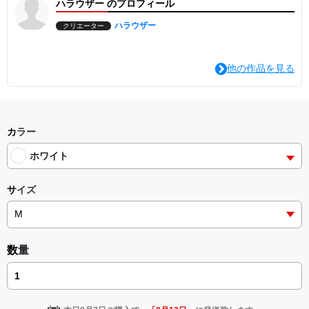
ハラウザー のプロフィール
は、愛着の湧く定番アイテムになります。
■ 季節を問わず、長く付き合える一着。
ハラウザー
クリエーター
Tシャツと同じ安心感のある5.6ozのコットン生地を採用。
1枚で着てもサマになり、冬場はインナーとしても活躍する、着回し
力の高いロングスリーブです。
他の作品を見る
■ こだわりの袖口リブ仕様。
手首にフィットするリブ付きのため、腕まくりをしてもしっかり固
定され、日常の動作を邪魔しません。ヨレにくく、長く愛用いただ
ける仕様です。
カラー
・5.6oz コットンロングスリーブ
・袖口リブ仕様
ホワイト
・ユニセックス
・受注生産アイテム
・送料無料
サイズ
「カラー・ロゴは下の『商品オプション』からお選びいただけま
す。画像は左にスワイプしてご確認ください。」
【発送について】
本商品は受注生産となります。
数量
ご注文から4〜7日程度で発送いたします。