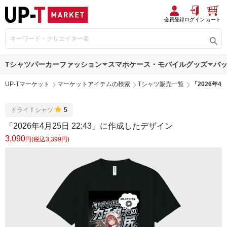
会員登録
ログイン
カート
Tシャツ
パーカー
ファッション
スマホケース・モバイルグッズ
バ
UP-Tマーケット
マーケットアイテムの検索
Tシャツ販売一覧
「2026年4
ドライＴシャツ
5
「2026年4月25日 22:43」に作成したデザイン
3,090
円(税込3,399円)