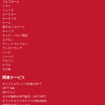
ゴルフボール
ミラー
シューズ
コースター
オーディオ
ケース
電子タバコケース
キャップ
キッズ・ベビー用品
エプロン
ウィンドブレーカー
アンダーウェア
ハッピ
ジャージ
ブルゾン
ビブス
その他
関連サービス
オリジナルTシャツ作成のUP-T
UP-T Talk
UP-T クジ
ガス代無料のNFT販売・UP-T NFT
オリジナルスマホケースのBudgets
似顔絵グラフィックス