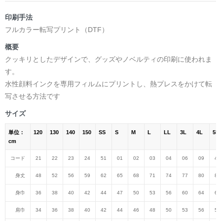
印刷手法
フルカラー転写プリント（DTF）
概要
クッキリとしたデザインで、グッズやノベルティの印刷に使われま
す。
水性顔料インクを専用フィルムにプリントし、熱プレスをかけて転
写させる方法です
サイズ
単位：
120
130
140
150
SS
S
M
L
LL
3L
4L
5L
cm
コード
21
22
23
24
51
01
02
03
04
06
09
47
身丈
48
52
56
59
62
65
68
71
74
77
80
82
身巾
36
38
40
42
44
47
50
53
56
60
64
68
肩巾
34
36
38
40
42
44
46
48
50
53
56
59