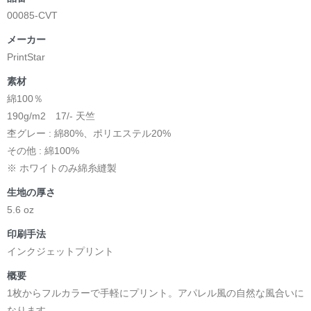
00085-CVT
メーカー
PrintStar
素材
綿100％
190g/m2 17/- 天竺
杢グレー : 綿80%、ポリエステル20%
その他 : 綿100%
※ ホワイトのみ綿糸縫製
生地の厚さ
5.6 oz
印刷手法
インクジェットプリント
概要
1枚からフルカラーで手軽にプリント。アパレル風の自然な風合いに
なります