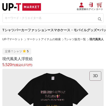
会員登録
ログイン
カート
Tシャツ
パーカー
ファッション
スマホケース・モバイルグッズ
バ
UP-Tマーケット
マーケットアイテムの検索
Tシャツ販売一覧
現代風美人
定番Ｔシャツ
5
現代風美人浮世絵
5,520
円(税込6,072円)
3D