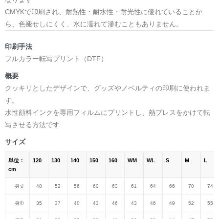
CMYKで印刷され、耐熱性・耐水性・耐光性に優れていることか
ら、色褪せしにくく、水に濡れて滲むこともありません。
印刷手法
フルカラー転写プリント（DTF）
概要
クッキリとしたデザインで、グッズやノベルティの印刷に使われま
す。
水性顔料インクを専用フィルムにプリントし、熱プレスをかけて転
写させる方法です
サイズ
単位：
120
130
140
150
160
WM
WL
S
M
L
cm
身丈
48
52
56
60
63
61
64
66
70
74
身巾
35
37
40
43
46
43
46
49
52
55