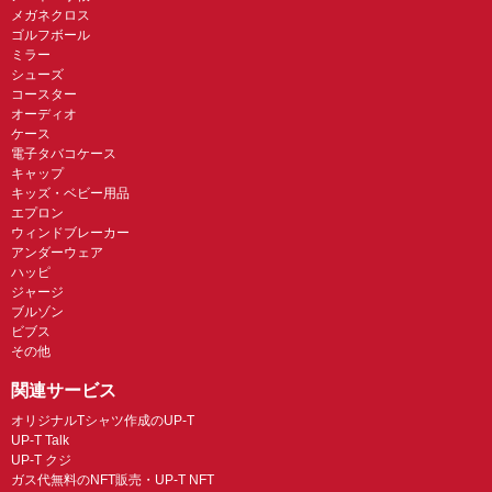
メガネクロス
ゴルフボール
ミラー
シューズ
コースター
オーディオ
ケース
電子タバコケース
キャップ
キッズ・ベビー用品
エプロン
ウィンドブレーカー
アンダーウェア
ハッピ
ジャージ
ブルゾン
ビブス
その他
関連サービス
オリジナルTシャツ作成のUP-T
UP-T Talk
UP-T クジ
ガス代無料のNFT販売・UP-T NFT