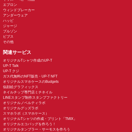
エプロン
ウィンドブレーカー
アンダーウェア
ハッピ
ジャージ
ブルゾン
ビブス
その他
関連サービス
オリジナルTシャツ作成のUP-T
UP-T Talk
UP-T クジ
ガス代無料のNFT販売・UP-T NFT
オリジナルスマホケースのBudgets
似顔絵グラフィックス
ネイルチップ専門店ミチネイル
LINEスタンプ制作スタンプファクトリー
オリジナルノベルティラボ
オリジナルグッズラボ
スマホラボ（スマホケース）
オリジナルTシャツの作成・プリント「TMIX」
オリジナルエコバッグを作ろう！
オリジナルタンブラー・サーモスを作ろう