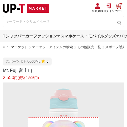
会員登録
ログイン
カート
Tシャツ
パーカー
ファッション
スマホケース・モバイルグッズ
バ
UP-Tマーケット
マーケットアイテムの検索
その他販売一覧
スポーツ販売
スポーツボトル500ML
5
Mt. Fuji 富士山
2,550
円(税込2,805円)