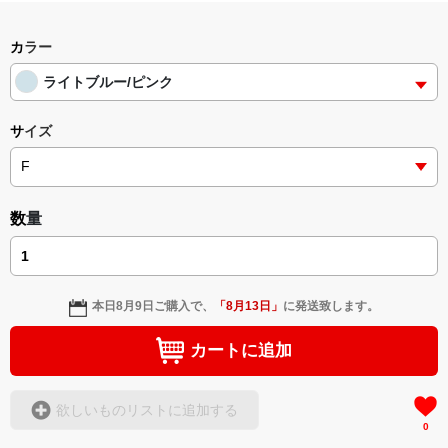
またの御来店をお待ちしております⁽⁽ଘʕ๑•ᴥ•๑ʔଓ⁾⁾
カラー
ライトブルー/ピンク
サイズ
数量
本日
8月9日
ご購入で、
「
8月13日
」
に発送致します。
カートに追加
欲しいものリストに追加する
0