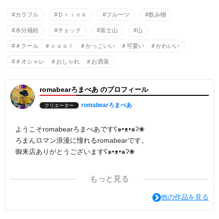
#カラフル
#Ｄｒｉｎｋ
#フルーツ
#飲み物
#水分補給
#チェック
#富士山
#山
#＃クール ＃ｃｏｏｌ ＃かっこいい ＃可愛い ＃かわいい
#＃オシャレ ＃おしゃれ ＃お洒落
romabearろまべあ のプロフィール
romabearろまべあ
クリエーター
ようこそromabearろまべあですʕ๑•ᴥ•๑ʔ❀
ろまんロマン浪漫に憧れるromabearです。
御来店ありがとうございますʕ๑•ᴥ•๑ʔ❀
ろまべあﾃﾞｻﾞｲﾝはｵﾘｼﾞﾅﾙｷｬｸﾀｰ 写真 ﾃﾞｼﾞﾀﾙｱｰﾄ 色鉛筆画 絵画
もっと見る
などさまざまに作っております。
あなたのひとめぼれがみつかるように。
他の作品を見る
たくさんの色が元気につながるパワーになりますように。