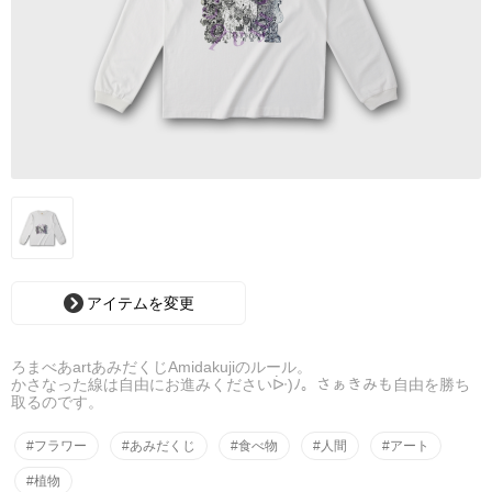
アイテムを変更
ろまべあartあみだくじAmidakujiのルール。
かさなった線は自由にお進みくださいᐕ)ﾉ。さぁきみも自由を勝ち
取るのです。
#フラワー
#あみだくじ
#食べ物
#人間
#アート
#植物