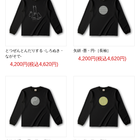
とつぜんとんだりする -しろぬき・
矢絣 -墨・円-［長袖］
ながそで-
4,200円(税込4,620円)
4,200円(税込4,620円)