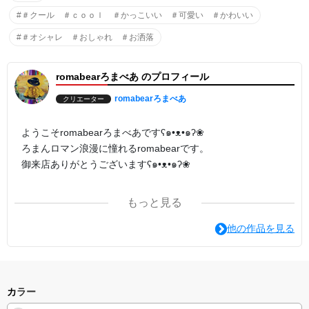
#＃クール ＃ｃｏｏｌ ＃かっこいい ＃可愛い ＃かわいい
#＃オシャレ ＃おしゃれ ＃お洒落
romabearろまべあ のプロフィール
romabearろまべあ
クリエーター
ようこそromabearろまべあですʕ๑•ᴥ•๑ʔ❀
ろまんロマン浪漫に憧れるromabearです。
御来店ありがとうございますʕ๑•ᴥ•๑ʔ❀
ろまべあﾃﾞｻﾞｲﾝはｵﾘｼﾞﾅﾙｷｬｸﾀｰ 写真 ﾃﾞｼﾞﾀﾙｱｰﾄ 色鉛筆画 絵画
もっと見る
などさまざまに作っております。
あなたのひとめぼれがみつかるように。
他の作品を見る
たくさんの色が元気につながるパワーになりますように。
またの御来店をお待ちしております⁽⁽ଘʕ๑•ᴥ•๑ʔଓ⁾⁾
カラー