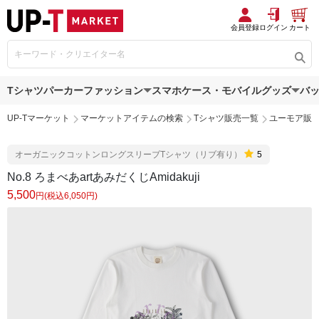
会員登録
ログイン
カート
Tシャツ
パーカー
ファッション
スマホケース・モバイルグッズ
バ
UP-Tマーケット
マーケットアイテムの検索
Tシャツ販売一覧
ユーモア販
オーガニックコットンロングスリーブTシャツ（リブ有り）
5
No.8 ろまべあartあみだくじAmidakuji
5,500
円(税込6,050円)