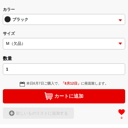
またの御来店をお待ちしております⁽⁽ଘʕ๑•ᴥ•๑ʔଓ⁾⁾
カラー
ブラック
サイズ
数量
本日
8月7日
ご購入で、
「
8月12日
」
に発送致します。
カートに追加
欲しいものリストに追加する
0