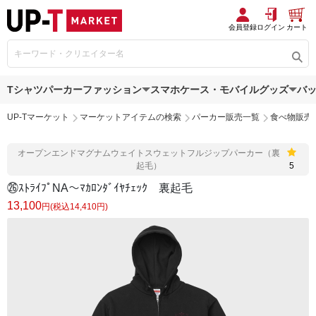
会員登録
ログイン
カート
Tシャツ
パーカー
ファッション
スマホケース・モバイルグッズ
バ
UP-Tマーケット
マーケットアイテムの検索
パーカー販売一覧
食べ物販売
オープンエンドマグナムウェイトスウェットフルジップパーカー（裏
起毛）
5
㉖ｽﾄﾗｲﾌﾟNA〜ﾏｶﾛﾝﾀﾞｲﾔﾁｪｯｸ 裏起毛
13,100
円(税込14,410円)