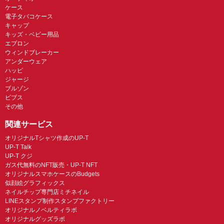
ケース
電子タバコケース
キャップ
キッズ・ベビー用品
エプロン
ウィンドブレーカー
アンダーウェア
ハッピ
ジャージ
ブルゾン
ビブス
その他
関連サービス
オリジナルTシャツ作成のUP-T
UP-T Talk
UP-T クジ
ガス代無料のNFT販売・UP-T NFT
オリジナルスマホケースのBudgets
似顔絵グラフィックス
ネイルチップ専門店ミチネイル
LINEスタンプ制作スタンプファクトリー
オリジナルノベルティラボ
オリジナルグッズラボ