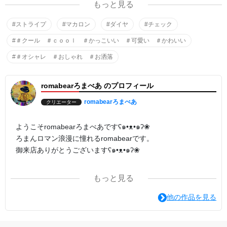
もっと見る
(*｣ﾟ∀ﾟ)｣HEY！HEY！(*｣ﾟ∀ﾟ)｣HEY！HEY！(」・ω・)」(／・ω・)
／7(」・ω・)」(／・ω・)／7(」・ω・)」(／・ω・)／7❤✨
#ストライプ
#マカロン
#ダイヤ
#チェック
#＃クール ＃ｃｏｏｌ ＃かっこいい ＃可愛い ＃かわいい
#＃オシャレ ＃おしゃれ ＃お洒落
romabearろまべあ のプロフィール
romabearろまべあ
クリエーター
ようこそromabearろまべあですʕ๑•ᴥ•๑ʔ❀
ろまんロマン浪漫に憧れるromabearです。
御来店ありがとうございますʕ๑•ᴥ•๑ʔ❀
ろまべあﾃﾞｻﾞｲﾝはｵﾘｼﾞﾅﾙｷｬｸﾀｰ 写真 ﾃﾞｼﾞﾀﾙｱｰﾄ 色鉛筆画 絵画
もっと見る
などさまざまに作っております。
あなたのひとめぼれがみつかるように。
他の作品を見る
たくさんの色が元気につながるパワーになりますように。