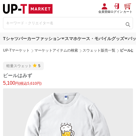
会員登録
ログイン
カート
Tシャツ
パーカー
ファッション
スマホケース・モバイルグッズ
バ
UP-Tマーケット
マーケットアイテムの検索
スウェット販売一覧
ビールは
軽量スウェット
5
ビールはみず
5,100
円(税込5,610円)