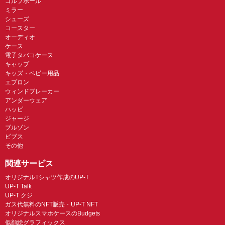
ゴルフボール
ミラー
シューズ
コースター
オーディオ
ケース
電子タバコケース
キャップ
キッズ・ベビー用品
エプロン
ウィンドブレーカー
アンダーウェア
ハッピ
ジャージ
ブルゾン
ビブス
その他
関連サービス
オリジナルTシャツ作成のUP-T
UP-T Talk
UP-T クジ
ガス代無料のNFT販売・UP-T NFT
オリジナルスマホケースのBudgets
似顔絵グラフィックス