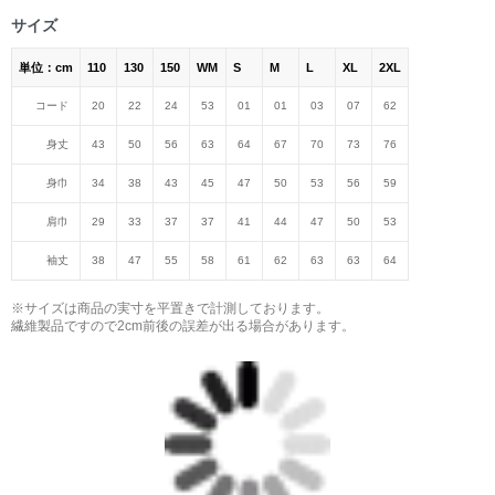
サイズ
単位：cm
110
130
150
WM
S
M
L
XL
2XL
コード
20
22
24
53
01
01
03
07
62
身丈
43
50
56
63
64
67
70
73
76
身巾
34
38
43
45
47
50
53
56
59
肩巾
29
33
37
37
41
44
47
50
53
袖丈
38
47
55
58
61
62
63
63
64
※サイズは商品の実寸を平置きで計測しております。
繊維製品ですので2cm前後の誤差が出る場合があります。