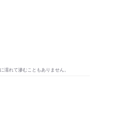
ou for your time.
＿＿＿＿＿＿＿＿＿＿＿
ST版>
うな眼差しは
リカゼタケル
.]
リカゼタケル
ia/d/7GbUq3Z
/d/eLvAyy5
＿＿＿＿＿＿＿＿＿＿＿
本版]
うに燃えるような眼差しは”部分
水に濡れて滲むこともありません。
作]を絵本化。
ikazetakeru
a/d/d7stkOV
/d/8u7Cebe
＿＿＿＿＿＿＿＿＿＿＿
眼差しは [+挿画51作品版]
 凛々風 猛 -リリカゼタケル
ia/d/8oNk92Q