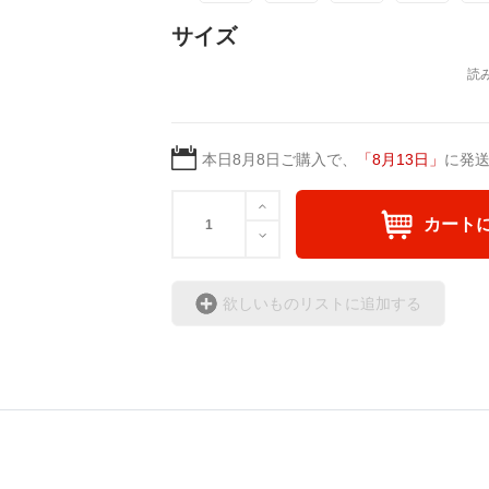
＜著者 : 作詞＞ 凛々風 
▶︎SUZURI https://suzuri.jp/ririkazetakeru
サイズ
日本語版: https://amzn.asi
▶︎UP-T up-t.jp/creator/66b9c067ae64e
英語版: https://amzn.asia
▶︎GICLEEPOD
＿＿＿＿＿＿＿＿＿＿＿
https://gicleepod.com/store/artist-ririkaze
▶︎弛まぬ言霊[+挿画50作
＜小説+作詞20曲+挿画5
本日
8月8日
ご購入で、
「
8月13日
」
に発
＿＿＿＿＿＿＿＿＿＿＿＿＿＿＿＿＿＿
＜著者: 作詞/挿画作成＞
小説 [刺すように燃えるような眼差しは] -Ver
日本語版: https://amzn.as
挿画&グッズカタログ <デザイン画集:BE
カート
英語版: https://amzn.asia
＜著者:絵本/挿画作成＞ 凛々風 猛-リリ
https://amzn.asia/d/fMWTZVg
▶︎弛まぬ言霊 <+挿画/ス
欲しいものリストに追加する
-ロードムービー系ミュー
小説 [刺すように燃えるような眼差しは] -Ver
+挿画スケッチスタイル&
挿画&グッズカタログ <デザイン画集:BE
＜著者/小説:作詞:挿画作
＜著者:絵本/挿画作成＞ 凛々風 猛-リリ
凛々風 猛-リリカゼタケ
https://amzn.asia/d/hMo8oB0
https://amzn.asia/d/0cLT
小説 [刺すように燃えるような眼差しは]