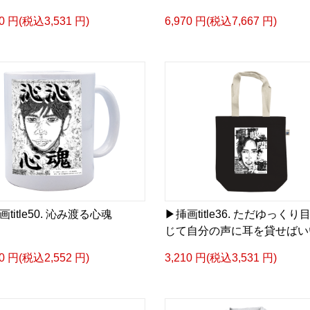
10 円(税込3,531 円)
6,970 円(税込7,667 円)
画title50. 沁み渡る心魂
▶︎挿画title36. ただゆっくり
じて自分の声に耳を貸せばい
20 円(税込2,552 円)
3,210 円(税込3,531 円)