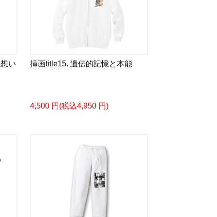
スケッチ&塗り絵ver.>
ズカタログ-
成＞
ル
bLm4e
の想い
挿画title15. 遺伝的記憶と本能
タログ>
4,500 円(税込4,950 円)
＿＿＿＿＿＿＿＿＿＿＿
眼差しは] -Version1.
ザイン画集:BEST版>
 猛 -リリカゼタケル
ia/d/fMWTZVg
眼差しは] -Version2.
ザイン画集:BEST版>
凛々風 猛 -リリカゼタケル