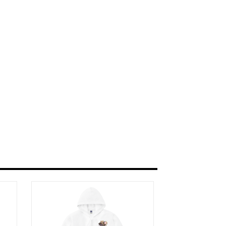
a/d/gDGn5nK
タログ>
＿＿＿＿＿＿＿＿＿＿＿
ザイン画集:BEST版>
凛々風 猛 -リリカゼタケル
る作詞20曲も掲載.
ia/d/1pxD3g4
&グッズカタログ
e Version.>
 猛 -リリカゼタケル
ia/d/fxD6D5U