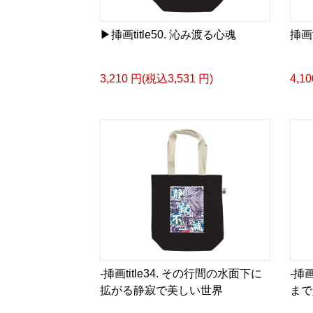
▶︎挿画title50. 沁み渡る心魂
挿画ti
3,210 円(税込3,531 円)
4,1
-挿画title34. その行間の水面下に
-挿画
拡がる静寂で美しい世界
まで