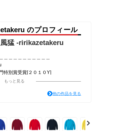
＿＿＿＿
azetakeru のプロフィール
眼差しは”
猛 -ririkazetakeru
化。
＿＿＿＿＿＿＿＿＿＿＿
u
特別賞受賞[２０１０Y]
＿＿＿＿
＿＿＿＿＿＿＿＿＿＿＿
もっと見る
画51作品版]
-リリカゼタケル
他の作品を見る
ou for your time.
＿＿＿＿＿＿＿＿＿＿＿
＿＿＿＿
系ミュージカル小説のみ.]