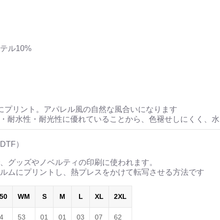
<作品情報:配信中.> -Thank y
-Comics Style Version.
＿＿＿＿＿＿＿＿＿＿＿
挿画&グッズカタログ <デザイン画集:BE
▶︎刺すように燃えるよ
＜著者/絵本:挿画作成＞ 凛々風 猛 -リ
[第2作品: 通常版.小説のみ
https://amzn.asia/d/gPVyU1t
ステル10%
＜著者＞ 凛々風 猛 -リ
日本語版: https://amzn.as
英語版: https://amzn.asia
＿＿＿＿＿＿＿＿＿＿＿
▶︎求めない惑星 [小説/絵
にプリント。アパレル風の自然な風合いになります
第2作品の章: “刺すよ
性・耐水性・耐光性に優れていることから、色褪せしにくく、
[主人公である小説家の遺
＜小説/絵本版＞ 凛々風猛 -rir
DTF）
日本語版: https://amzn.asi
、グッズやノベルティの印刷に使われます。
英語版: https://amzn.asia
ルムにプリントし、熱プレスをかけて転写させる方法です
＿＿＿＿＿＿＿＿＿＿＿
▶︎刺すように燃えるような
50
WM
S
M
L
XL
2XL
＜著者: 絵本/挿画作成＞
4
53
01
01
03
07
62
日本語版: https://amzn.as