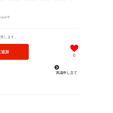
猛 -リリカゼタケル
a/d/ipdf8cX
/d/1nwVIb6
＿＿＿＿＿＿＿＿＿＿＿
takeru
品版]
0作品>
送致します。
＿＿＿＿
 凛々風 猛 -リリカゼタケル
sion1.
ia/d/3czgKs8
ST版>
に追加
/d/bpIME7s
0
カゼタケル
ケッチ&塗り絵ver.版>
異議申し立て
ジカル小説 +作詞20曲
sion2.
塗り絵バージョン-
ST版>
成＞
カゼタケル
ル
3VyF