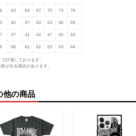
英語版: https://amzn.asi
6
63
64
67
70
73
76
3
45
47
50
53
56
59
7
37
41
44
47
50
53
<デザイン画集&グッズカ
＿＿＿＿＿＿＿＿＿＿＿
5
58
61
62
63
63
64
小説 [弛まぬ言霊]
きで計測しております。
挿画&グッズカタログ <デ
誤差が出る場合があります。
＜著者:作詞/挿画作成＞ 
☆本作品内で表現されてい
日本語版: https://amzn.as
ruの他の商品
小説 [弛まぬ言霊] 挿画
<デザイン画集:Comics Styl
＜著者:挿画作成＞ 凛々風
日本語版: https://amzn.as