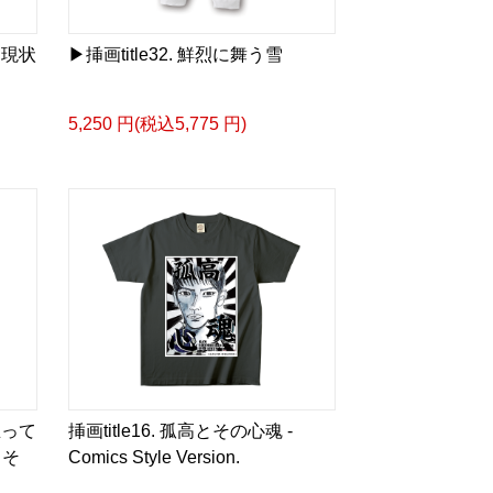
ia/d/hMo8oB0
と現状
▶︎挿画title32. 鮮烈に舞う雪
るような眼差しは]
5,250 円(税込5,775 円)
ザイン画集:BEST版>
凛々風 猛 -リリカゼタケル
ia/d/gPVyU1t
＿＿＿＿＿＿＿＿＿＿＿
p/ririkazetakeru
66b9c067ae64e
e/artist-ririkazetakeru
思って
挿画title16. 孤高とその心魂 -
 そ
Comics Style Version.