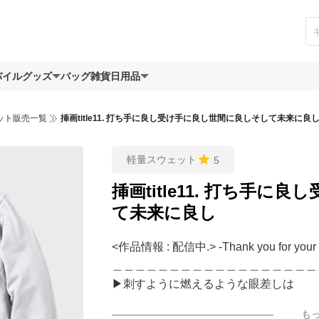
バイルグッズ
バッグ
雑貨日用品
ット販売一覧
挿画title11. 打ち手に良し受け手に良し世間に良しそして未来に良
軽量スウェット
5
挿画title11. 打ち手
て未来に良し
<作品情報 : 配信中.> -Thank you for your 
＿＿＿＿＿＿＿＿＿＿＿＿＿＿＿＿＿＿
▶︎刺すように燃えるような眼差しは
[第2作品: 通常版.小説のみ.]
も