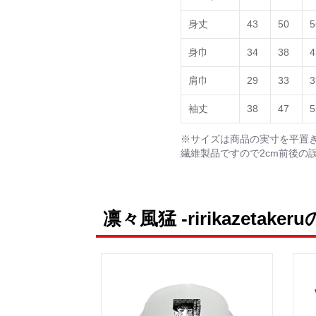
身丈
43
50
5
身巾
34
38
4
肩巾
29
33
3
袖丈
38
47
5
※サイズは商品の実寸を平置
繊維製品ですので2cm前後の
凛々風猛 -ririkazetake