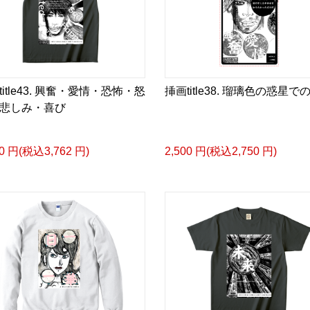
小説 [弛まぬ言霊] <挿画:
-挿画デザイン画集&グッ
＜著者/小説:作詞:挿画作
凛々風 猛-リリカゼタケ
https://amzn.asia/d/0dg
title43. 興奮・愛情・恐怖・怒
挿画title38. 瑠璃色の惑星で
悲しみ・喜び
<デザイン画集&グッズカ
20 円(税込3,762 円)
2,500 円(税込2,750 円)
＿＿＿＿＿＿＿＿＿＿＿
小説 [刺すように燃えるような
挿画&グッズカタログ <デ
＜著者:挿画作成＞ 凛々風
日本語版: https://amzn.as
小説 [刺すように燃えるような
挿画&グッズカタログ <デ
＜著者:絵本/挿画作成＞ 