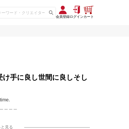
会員登録
ログイン
カート
し
に良し受け手に良し世間に良しそし
time.
＿＿＿＿
っと見る