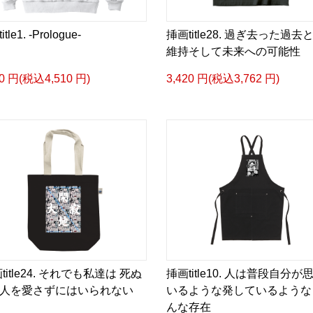
日本語版: https://amzn.as
tle1. -Prologue-
挿画title28. 過ぎ去った過去
▶︎小説 [刺すように燃え
維持そして未来への可能性
-Comics Style Version.
00 円(税込4,510 円)
3,420 円(税込3,762 円)
挿画&グッズカタログ <デ
＜著者/絵本:挿画作成＞ 
日本語版: https://amzn.as
<merchandise shop>
＿＿＿＿＿＿＿＿＿＿＿
▶︎SUZURI https://suzuri.j
▶︎UP-T up-t.jp/creator/
▶︎GICLEEPOD
https://gicleepod.com/stor
title24. それでも私達は 死ぬ
挿画title10. 人は普段自分が
人を愛さずにはいられない
いるような発しているような
んな存在