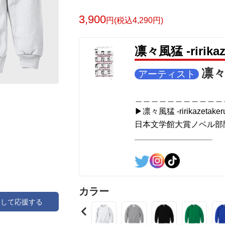
＜著者＞ 凛々風 猛-リリカゼタケル
日本語版: https://amzn.asia/d/7GbUq3Z
3,900
円(税込4,290円)
英語版: https://amzn.asia/d/eLvAyy5
＿＿＿＿＿＿＿＿＿＿＿＿＿＿＿＿＿＿
凛々風猛 -ririk
▶︎求めない惑星 [小説/絵本版]
第2作品の章: “刺すように燃えるような
凛々風
アーティスト
部分[主人公である小説家の遺作]を絵本
＜小説/絵本版＞ 凛々風猛-ririkazetakeru
＿＿＿＿＿＿＿＿＿＿＿
日本語版: https://amzn.asia/d/d7stkOV
▶︎凛々風猛 -ririkazetaker
英語版: https://amzn.asia/d/8u7Cebe
日本文学館大賞ノベル部門
＿＿＿＿＿＿＿＿＿＿＿＿＿＿＿＿＿＿
＿＿＿＿＿＿＿＿＿＿＿
▶︎刺すように燃えるような眼差しは [+挿
＜著者:小説/絵本/挿画作成＞凛々風 猛
日本語版: https://amzn.asia/d/8oNk92Q
<作品情報:配信中.> -Thank y
英語版: https://amzn.asia/d/gDGn5nK
＿＿＿＿＿＿＿＿＿＿＿
カラー
アして応援する
▶︎弛まぬ言霊
＿＿＿＿＿＿＿＿＿＿＿＿＿＿＿＿＿＿
[通常版:ロードムービー
<グッズシリーズ>