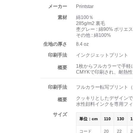
メーカー
Printstar
素材
綿100％
285g/m2 裏毛
杢グレー : 綿90% ポリエ
その他 : 綿100%
生地の厚さ
8.4 oz
印刷手法
インクジェットプリント
1枚からフルカラーで手軽
概要
CMYKで印刷され、耐熱
印刷手法
フルカラー転写プリント（
クッキリとしたデザインで
概要
水性顔料インクを専用フィ
サイズ
単位：cm
110
130
1
コード
20
22
2