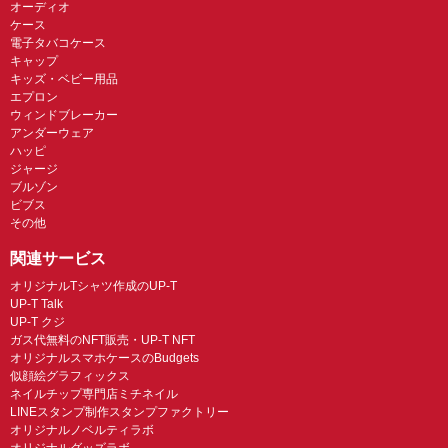
オーディオ
ケース
電子タバコケース
キャップ
キッズ・ベビー用品
エプロン
ウィンドブレーカー
アンダーウェア
ハッピ
ジャージ
ブルゾン
ビブス
その他
関連サービス
オリジナルTシャツ作成のUP-T
UP-T Talk
UP-T クジ
ガス代無料のNFT販売・UP-T NFT
オリジナルスマホケースのBudgets
似顔絵グラフィックス
ネイルチップ専門店ミチネイル
LINEスタンプ制作スタンプファクトリー
オリジナルノベルティラボ
オリジナルグッズラボ