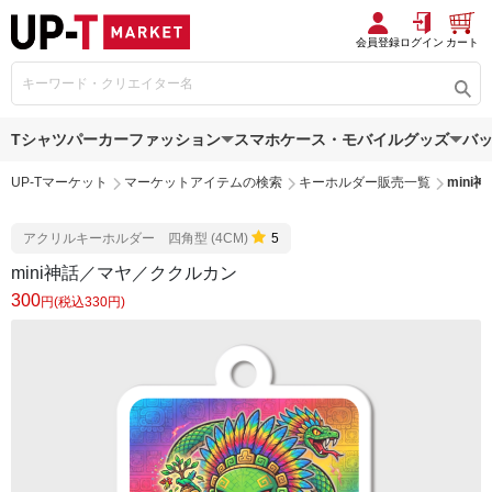
会員登録
ログイン
カート
Tシャツ
パーカー
ファッション
スマホケース・モバイルグッズ
バ
UP-Tマーケット
マーケットアイテムの検索
キーホルダー販売一覧
min
アクリルキーホルダー 四角型 (4CM)
5
mini神話／マヤ／ククルカン
300
円(税込330円)