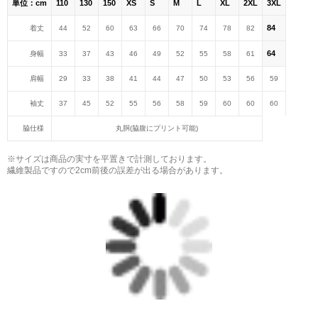
単位：cm
110
130
150
XS
S
M
L
XL
2XL
3XL
84
着丈
44
52
60
63
66
70
74
78
82
64
身幅
33
37
43
46
49
52
55
58
61
肩幅
29
33
38
41
44
47
50
53
56
59
袖丈
37
45
52
55
56
58
59
60
60
60
脇仕様
丸胴(脇腹にプリント可能)
※サイズは商品の実寸を平置きで計測しております。
繊維製品ですので2cm前後の誤差が出る場合があります。