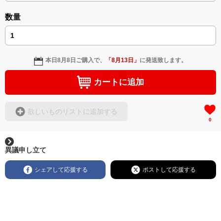
数量
本日
8月8日
ご購入で、
「
8月13日
」
に発送致します。
カートに追加
欲しいものリストに追加する
0
異議申し立て
シェアして応援する
ポストして応援する