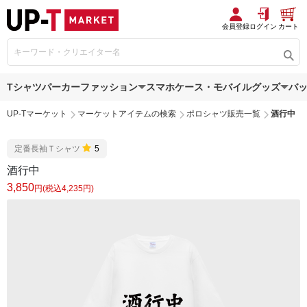
会員登録
ログイン
カート
Tシャツ
パーカー
ファッション
スマホケース・モバイルグッズ
バ
UP-Tマーケット
マーケットアイテムの検索
ポロシャツ販売一覧
酒行中
定番長袖Ｔシャツ
5
酒行中
3,850
円(税込4,235円)