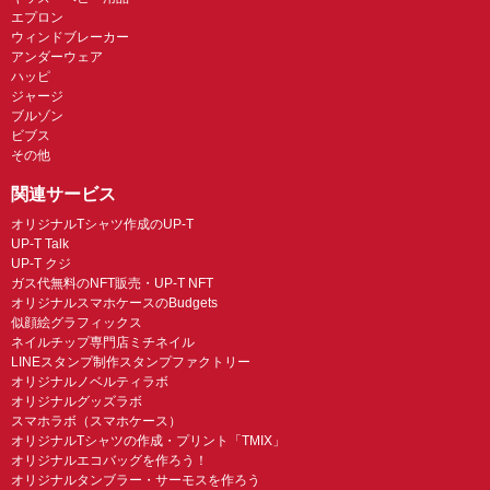
エプロン
ウィンドブレーカー
アンダーウェア
ハッピ
ジャージ
ブルゾン
ビブス
その他
関連サービス
オリジナルTシャツ作成のUP-T
UP-T Talk
UP-T クジ
ガス代無料のNFT販売・UP-T NFT
オリジナルスマホケースのBudgets
似顔絵グラフィックス
ネイルチップ専門店ミチネイル
LINEスタンプ制作スタンプファクトリー
オリジナルノベルティラボ
オリジナルグッズラボ
スマホラボ（スマホケース）
オリジナルTシャツの作成・プリント「TMIX」
オリジナルエコバッグを作ろう！
オリジナルタンブラー・サーモスを作ろう