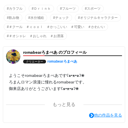
#カラフル
#Ｄｒｉｎｋ
#フルーツ
#スポーツ
#飲み物
#水分補給
#チェック
#オリジナルキャラクター
#＃クール ＃ｃｏｏｌ ＃かっこいい ＃可愛い ＃かわいい
#＃オシャレ ＃おしゃれ ＃お洒落
romabearろまべあ のプロフィール
romabearろまべあ
クリエーター
ようこそromabearろまべあですʕ๑•ᴥ•๑ʔ❀
ろまんロマン浪漫に憧れるromabearです。
御来店ありがとうございますʕ๑•ᴥ•๑ʔ❀
ろまべあﾃﾞｻﾞｲﾝはｵﾘｼﾞﾅﾙｷｬｸﾀｰ 写真 ﾃﾞｼﾞﾀﾙｱｰﾄ 色鉛筆画 絵画
もっと見る
などさまざまに作っております。
あなたのひとめぼれがみつかるように。
他の作品を見る
たくさんの色が元気につながるパワーになりますように。