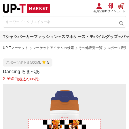
会員登録
ログイン
カート
Tシャツ
パーカー
ファッション
スマホケース・モバイルグッズ
バ
UP-Tマーケット
マーケットアイテムの検索
その他販売一覧
スポーツ販売
スポーツボトル500ML
5
Dancing ろまべあ
2,550
円(税込2,805円)