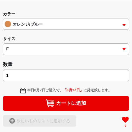
またの御来店をお待ちしております⁽⁽ଘʕ๑•ᴥ•๑ʔଓ⁾⁾
カラー
オレンジ/ブルー
サイズ
数量
本日
8月7日
ご購入で、
「
8月12日
」
に発送致します。
カートに追加
欲しいものリストに追加する
0