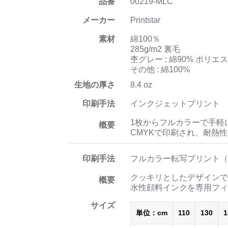
品番
00219-MLC
メーカー
Printstar
素材
綿100％
285g/m2 裏毛
杢グレー : 綿90% ポリエ
その他 : 綿100%
生地の厚さ
8.4 oz
印刷手法
インクジェットプリント
1枚からフルカラーで手軽
概要
CMYKで印刷され、耐熱
印刷手法
フルカラー転写プリント（
クッキリとしたデザインで
概要
水性顔料インクを専用フィ
サイズ
単位：cm
110
130
1