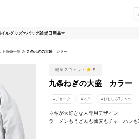
バイルグッズ
バッグ
雑貨日用品
ット販売一覧
九条ねぎの大盛 カラー
軽量スウェット
5
九条ねぎの大盛 カラー
#ジョーク
#ネタ
#おもしろTシャツ
ネギが大好きな人専用デザイン
ラーメンもうどんも蕎麦もチャーハンも