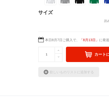
サイズ
本日
8月7日
ご購入で、
「
8月13日
」
に発
カート
欲しいものリストに追加する