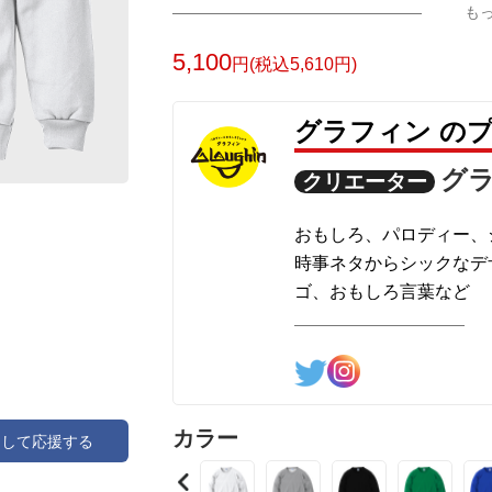
も
5,100
円(税込5,610円)
グラフィン の
グ
クリエーター
おもしろ、パロディー、
時事ネタからシックなデ
ゴ、おもしろ言葉など
様々なデザインを制作し
カラー
アして応援する