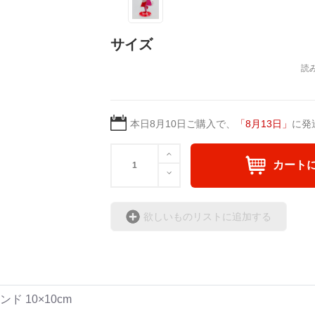
本を制作中。
サイズ
本日
8月10日
ご購入で、
「
8月13日
」
に発
カート
欲しいものリストに追加する
 10×10cm