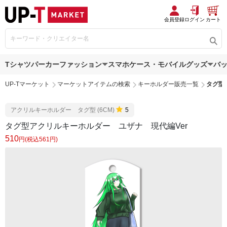
会員登録
ログイン
カート
Tシャツ
パーカー
ファッション
スマホケース・モバイルグッズ
バ
UP-Tマーケット
マーケットアイテムの検索
キーホルダー販売一覧
タグ型
アクリルキーホルダー タグ型 (6CM)
5
タグ型アクリルキーホルダー ユザナ 現代編Ver
510
円(税込561円)