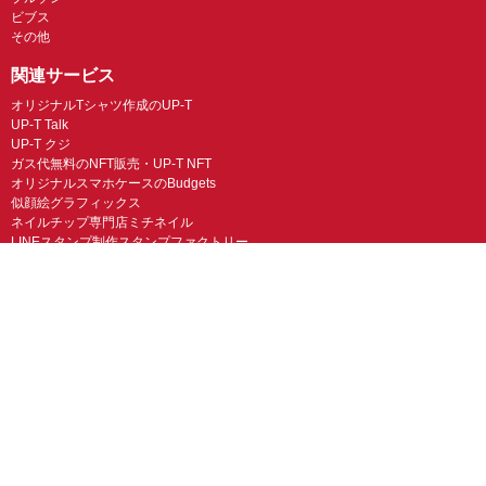
ビブス
その他
関連サービス
オリジナルTシャツ作成のUP-T
UP-T Talk
UP-T クジ
ガス代無料のNFT販売・UP-T NFT
オリジナルスマホケースのBudgets
似顔絵グラフィックス
ネイルチップ専門店ミチネイル
LINEスタンプ制作スタンプファクトリー
オリジナルノベルティラボ
オリジナルグッズラボ
スマホラボ（スマホケース）
オリジナルTシャツの作成・プリント「TMIX」
オリジナルエコバッグを作ろう！
オリジナルタンブラー・サーモスを作ろう
© UP-T 丸井織物株式会社 All Rights Reserved.