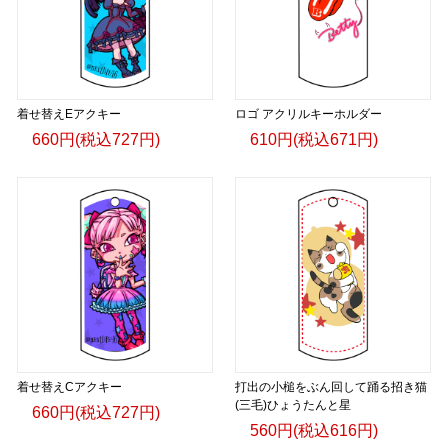
着せ替えEアクキー
ロゴ アクリルキーホルダー
660円(税込727円)
610円(税込671円)
着せ替えCアクキー
打出の小槌をぶん回して踊る招き猫
(三毛)ひょうたんと星
660円(税込727円)
560円(税込616円)