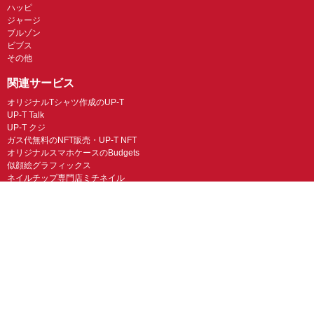
ハッピ
ジャージ
ブルゾン
ビブス
その他
関連サービス
オリジナルTシャツ作成のUP-T
UP-T Talk
UP-T クジ
ガス代無料のNFT販売・UP-T NFT
オリジナルスマホケースのBudgets
似顔絵グラフィックス
ネイルチップ専門店ミチネイル
LINEスタンプ制作スタンプファクトリー
オリジナルノベルティラボ
オリジナルグッズラボ
スマホラボ（スマホケース）
オリジナルTシャツの作成・プリント「TMIX」
オリジナルエコバッグを作ろう！
オリジナルタンブラー・サーモスを作ろう