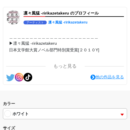
▶︎求めない惑星 [小説/絵本版]
第2作品の章: “刺すように燃えるような眼差しは”
凛々風猛 -ririkazetakeru のプロフィール
部分[主人公である小説家の遺作]を絵本化。
＜小説/絵本版＞ 凛々風猛-ririkazetakeru
日本語版: https://amzn.asia/d/d7stkOV
凛々風猛 -ririkazetakeru
アーティスト
英語版: https://amzn.asia/d/8u7Cebe
＿＿＿＿＿＿＿＿＿＿＿＿＿＿＿＿＿＿＿＿＿＿
▶︎刺すように燃えるような眼差しは [+挿画51作品版]
＿＿＿＿＿＿＿＿＿＿＿＿＿＿＿＿＿＿＿＿＿＿
＜著者:小説/絵本/挿画作成＞凛々風 猛-リリカゼタケル
▶︎凛々風猛 -ririkazetakeru
日本語版: https://amzn.asia/d/8oNk92Q
日本文学館大賞ノベル部門特別賞受賞[２０１０Y]
英語版: https://amzn.asia/d/gDGn5nK
＿＿＿＿＿＿＿＿＿＿＿＿＿＿＿＿＿＿＿＿＿＿
<merchandise shop>
もっと見る
＿＿＿＿＿＿＿＿＿＿＿＿＿＿＿＿＿＿＿＿＿＿
▶︎SUZURI https://suzuri.jp/ririkazetakeru
<作品情報:配信中.> -Thank you for your time.
他の作品を見る
▶︎UP-T up-t.jp/creator/66b9c067ae64e
▶︎GICLEEPOD
＿＿＿＿＿＿＿＿＿＿＿＿＿＿＿＿＿＿＿＿＿＿
https://gicleepod.com/store/artist-ririkazetakeru
▶︎弛まぬ言霊
[通常版:ロードムービー系ミュージカル小説のみ.]
<デザイン画集&グッズカタログ>
＜著者 : 作詞＞ 凛々風 猛 -リリカゼタケル
カラー
＿＿＿＿＿＿＿＿＿＿＿＿＿＿＿＿＿＿＿＿＿＿
日本語版: https://amzn.asia/d/ipdf8cX
小説 [刺すように燃えるような眼差しは] -Version1.
ホワイト
挿画&グッズカタログ <デザイン画集:BEST版>
英語版: https://amzn.asia/d/1nwVIb6
＜著者:絵本/挿画作成＞ 凛々風 猛-リリカゼタケル
＿＿＿＿＿＿＿＿＿＿＿＿＿＿＿＿＿＿＿＿＿＿
https://amzn.asia/d/fMWTZVg
サイズ
▶︎弛まぬ言霊[+挿画50作品版]