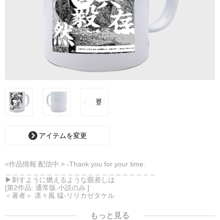
アイテムを変更
<作品情報:配信中.> -Thank you for your time.
＿＿＿＿＿＿＿＿＿＿＿＿＿＿＿＿＿＿＿＿＿＿
▶︎刺すように燃えるような眼差しは
[第2作品: 通常版.小説のみ.]
＜著者＞ 凛々風 猛-リリカゼタケル
日本語版: https://amzn.asia/d/7GbUq3Z
英語版: https://amzn.asia/d/eLvAyy5
もっと見る
＿＿＿＿＿＿＿＿＿＿＿＿＿＿＿＿＿＿＿＿＿＿