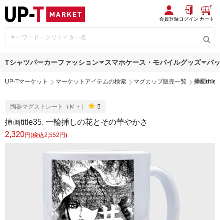
会員登録
ログイン
カート
Tシャツ
パーカー
ファッション
スマホケース・モバイルグッズ
バ
UP-Tマーケット
マーケットアイテムの検索
マグカップ販売一覧
挿画tit
陶器マグストレート（Ｍ＋）
5
挿画title35. 一輪挿しの花とその華やかさ
2,320
円(税込2,552円)