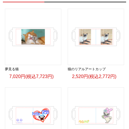
＜著者:挿画作成＞ 凛々風 猛 -リリカゼタケル
日本語版: https://amzn.asia/d/fMWTZVg
小説 [刺すように燃えるような眼差しは] -Version2.
挿画&グッズカタログ <デザイン画集:BEST版>
＜著者:絵本/挿画作成＞ 凛々風 猛 -リリカゼタケル
日本語版: https://amzn.asia/d/hMo8oB0
▶︎小説 [刺すように燃えるような眼差しは]
-Comics Style Version.
夢見る猫
猫のリアルアートカップ
挿画&グッズカタログ <デザイン画集:BEST版>
7,020円(税込7,723円)
2,520円(税込2,772円)
＜著者/絵本:挿画作成＞ 凛々風 猛 -リリカゼタケル
日本語版: https://amzn.asia/d/gPVyU1t
＿＿＿＿＿＿＿＿＿＿＿＿＿＿＿＿＿＿＿＿＿＿
▶︎SUZURI https://suzuri.jp/ririkazetakeru
▶︎UP-T up-t.jp/creator/66b9c067ae64e