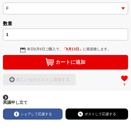
小説 [刺すように燃えるような眼差しは] -Version2.
＜小説+作詞20曲+挿画50作品>
挿画&グッズカタログ <デザイン画集:BEST版>
＜著者:絵本/挿画作成＞ 凛々風 猛-リリカゼタケル
＜著者: 作詞/挿画作成＞ 凛々風 猛 -リリカゼタケル
https://amzn.asia/d/hMo8oB0
日本語版: https://amzn.asia/d/3czgKs8
数量
英語版: https://amzn.asia/d/bpIME7s
小説 [刺すように燃えるような眼差しは]
-Comics Style Version.
挿画&グッズカタログ <デザイン画集:BEST版>
▶︎弛まぬ言霊 <+挿画/スケッチ&塗り絵ver.版>
＜著者/絵本:挿画作成＞ 凛々風 猛 -リリカゼタケル
https://amzn.asia/d/gPVyU1t
-ロードムービー系ミュージカル小説 +作詞20曲
本日
8月8日
ご購入で、
「
8月13日
」
に発送致します。
+挿画スケッチスタイル&塗り絵バージョン-
＜著者/小説:作詞:挿画作成＞
カートに追加
凛々風 猛-リリカゼタケル
https://amzn.asia/d/0cLT3VyF
欲しいものリストに追加する
0
<作品情報:配信中.> -Thank you for your time.
＿＿＿＿＿＿＿＿＿＿＿＿＿＿＿＿＿＿＿＿＿＿
▶︎刺すように燃えるような眼差しは
異議申し立て
[第2作品: 通常版.小説のみ.]
＜著者＞ 凛々風 猛 -リリカゼタケル
シェアして応援する
ポストして応援する
日本語版: https://amzn.asia/d/7GbUq3Z
英語版: https://amzn.asia/d/eLvAyy5