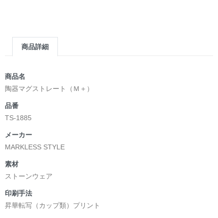
＿＿＿＿＿＿＿＿＿＿＿＿＿＿＿＿＿＿＿＿＿＿
▶︎求めない惑星 [小説/絵本版]
第2作品の章: “刺すように燃えるような眼差しは”部分
[主人公である小説家の遺作]を絵本化。
商品詳細
＜小説/絵本版＞ 凛々風猛 -ririkazetakeru
日本語版: https://amzn.asia/d/d7stkOV
英語版: https://amzn.asia/d/8u7Cebe
商品名
＿＿＿＿＿＿＿＿＿＿＿＿＿＿＿＿＿＿＿＿＿＿
陶器マグストレート（Ｍ＋）
▶︎刺すように燃えるような眼差しは [+挿画51作品版]
品番
＜著者: 絵本/挿画作成＞ 凛々風 猛 -リリカゼタケル
TS-1885
日本語版: https://amzn.asia/d/8oNk92Q
英語版: https://amzn.asia/d/gDGn5nK
メーカー
MARKLESS STYLE
素材
<デザイン画集&グッズカタログ>
ストーンウェア
＿＿＿＿＿＿＿＿＿＿＿＿＿＿＿＿＿＿＿＿＿＿
印刷手法
小説 [弛まぬ言霊]
昇華転写（カップ類）プリント
挿画&グッズカタログ <デザイン画集:BEST版>