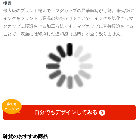
＜著者:作詞/挿画作成＞ 凛々風 猛 -リリカゼタケル
概要
☆本作品内で表現されている作詞20曲も掲載.
最大級のプリント範囲で、マグカップの昇華転写が可能。 転写紙に
日本語版: https://amzn.asia/d/1pxD3g4
インクをプリントし高温の熱をかけることで、インクを気化させマ
グカップに浸透させる加工方法です。マグカップに直接浸透させる
小説 [弛まぬ言霊] 挿画&グッズカタログ
ことで、表面には印刷した違和感（凸凹）が全く残りません。
<デザイン画集:Comics Style Version.>
＜著者:挿画作成＞ 凛々風 猛 -リリカゼタケル
日本語版: https://amzn.asia/d/fxD6D5U
小説 [弛まぬ言霊] <挿画:スケッチ&塗り絵ver.>
-挿画デザイン画集&グッズカタログ-
＜著者/小説:作詞:挿画作成＞
凛々風 猛-リリカゼタケル
https://amzn.asia/d/0dgbLm4e
誰でも
カンタン!
自分でもデザインしてみる
<デザイン画集&グッズカタログ>
＿＿＿＿＿＿＿＿＿＿＿＿＿＿＿＿＿＿＿＿＿＿
小説 [刺すように燃えるような眼差しは] -Version1.
挿画&グッズカタログ <デザイン画集:BEST版>
雑貨のおすすめ商品