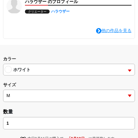
ハラウザー のプロフィール
・送料無料
【お届けについて】
ハラウザー
クリエーター
本商品はご注文をいただいてから一点ずつプリントを行う受注生産
品です。
他の作品を見る
発送目安： ご入金確認後、約10営業日（土日祝除く）
お届け時期： ご注文から約2週間前後
熟練の提携工場にて丁寧に仕上げ、作りたての状態でお届けいたし
ます。
カラー
到着まで少しお時間をいただきますが、楽しみにお待ちいただけま
すと幸いです。
ホワイト
サイズ
数量