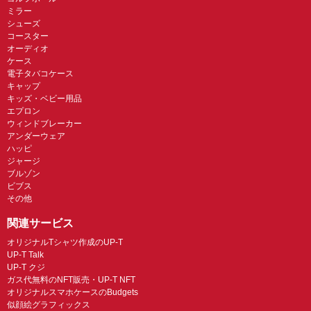
ミラー
シューズ
コースター
オーディオ
ケース
電子タバコケース
キャップ
キッズ・ベビー用品
エプロン
ウィンドブレーカー
アンダーウェア
ハッピ
ジャージ
ブルゾン
ビブス
その他
関連サービス
オリジナルTシャツ作成のUP-T
UP-T Talk
UP-T クジ
ガス代無料のNFT販売・UP-T NFT
オリジナルスマホケースのBudgets
似顔絵グラフィックス