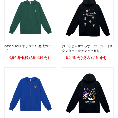
qasr el asul オリジナル 魔法のラン
おーるじゃすてぃす。パーカー（ス
プ
タンダード☆チャック有り）
8,940円(税込9,834円)
6,540円(税込7,195円)