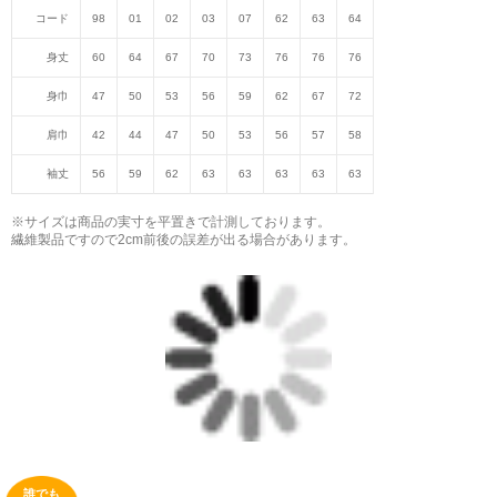
コード
98
01
02
03
07
62
63
64
身丈
60
64
67
70
73
76
76
76
身巾
47
50
53
56
59
62
67
72
肩巾
42
44
47
50
53
56
57
58
袖丈
56
59
62
63
63
63
63
63
※サイズは商品の実寸を平置きで計測しております。
繊維製品ですので2cm前後の誤差が出る場合があります。
誰でも