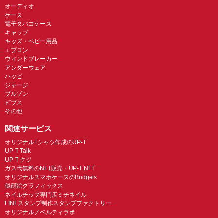
オーディオ
ケース
電子タバコケース
キャップ
キッズ・ベビー用品
エプロン
ウィンドブレーカー
アンダーウェア
ハッピ
ジャージ
ブルゾン
ビブス
その他
関連サービス
オリジナルTシャツ作成のUP-T
UP-T Talk
UP-T クジ
ガス代無料のNFT販売・UP-T NFT
オリジナルスマホケースのBudgets
似顔絵グラフィックス
ネイルチップ専門店ミチネイル
LINEスタンプ制作スタンプファクトリー
オリジナルノベルティラボ