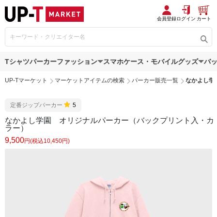
会員登録
ログイン
カート
Tシャツ
パーカー
ファッション
スマホケース・モバイルグッズ
バ
UP-Tマーケット
マーケットアイテムの検索
パーカー販売一覧
なかよし学
定番ジップパーカー
5
なかよし学園 オリジナルパーカー（バックプリント入・カ
ラー）
9,500
円(税込10,450円)