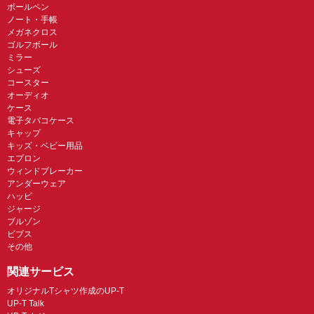
ボールペン
ノート・手帳
メガネクロス
ゴルフボール
ミラー
シューズ
コースター
オーディオ
ケース
電子タバコケース
キャップ
キッズ・ベビー用品
エプロン
ウィンドブレーカー
アンダーウェア
ハッピ
ジャージ
ブルゾン
ビブス
その他
関連サービス
オリジナルTシャツ作成のUP-T
UP-T Talk