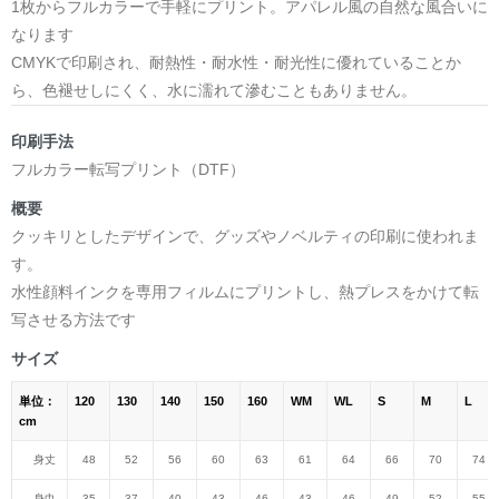
1枚からフルカラーで手軽にプリント。アパレル風の自然な風合いに
なります
CMYKで印刷され、耐熱性・耐水性・耐光性に優れていることか
ら、色褪せしにくく、水に濡れて滲むこともありません。
印刷手法
フルカラー転写プリント（DTF）
概要
クッキリとしたデザインで、グッズやノベルティの印刷に使われま
す。
水性顔料インクを専用フィルムにプリントし、熱プレスをかけて転
写させる方法です
サイズ
単位：
120
130
140
150
160
WM
WL
S
M
L
cm
身丈
48
52
56
60
63
61
64
66
70
74
身巾
35
37
40
43
46
43
46
49
52
55