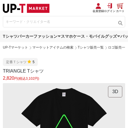
会員登録
ログイン
カート
Tシャツ
パーカー
ファッション
スマホケース・モバイルグッズ
バ
UP-Tマーケット
マーケットアイテムの検索
Tシャツ販売一覧
ロゴ販売一
定番Ｔシャツ
5
TRIANGLE Tシャツ
2,820
円(税込3,102円)
3D