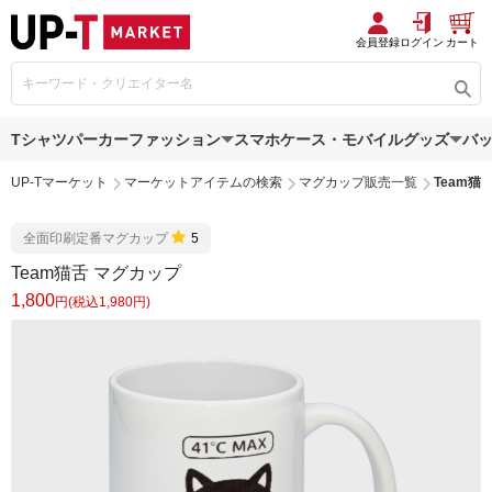
会員登録
ログイン
カート
Tシャツ
パーカー
ファッション
スマホケース・モバイルグッズ
バ
UP-Tマーケット
マーケットアイテムの検索
マグカップ販売一覧
Team猫
全面印刷定番マグカップ
5
Team猫舌 マグカップ
1,800
円(税込1,980円)