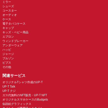
ミラー
シューズ
コースター
オーディオ
ケース
電子タバコケース
キャップ
キッズ・ベビー用品
エプロン
ウィンドブレーカー
アンダーウェア
ハッピ
ジャージ
ブルゾン
ビブス
その他
関連サービス
オリジナルTシャツ作成のUP-T
UP-T Talk
UP-T クジ
ガス代無料のNFT販売・UP-T NFT
オリジナルスマホケースのBudgets
似顔絵グラフィックス