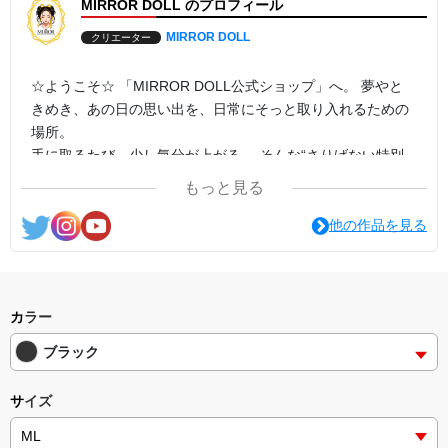
MIRROR DOLL のプロフィール
きれいめにも使える、ちょうどいいバランスに仕上げました。
さらに、気分やスタイルに合わせて選べるカラーバリエーション。
MIRROR DOLL
クリエーター
さりげなく、でも確実に印象を変えたいあなたへ。
☆ようこそ☆ 「MIRROR DOLL公式ショップ」へ。 夢やと
きめき、あの日の思い出を、日常にそっと取り入れるための
場所。
手に取るたび、少し気分が上がる。 そんな“さりげない特別
感”をあなたへ。
もっと見る
他の作品を見る
カラー
ブラック
サイズ