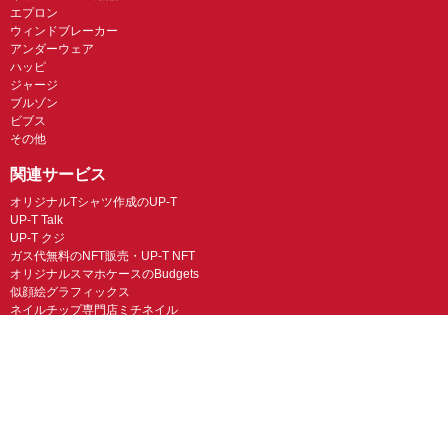
エプロン
ウィンドブレーカー
アンダーウェア
ハッピ
ジャージ
ブルゾン
ビブス
その他
関連サービス
オリジナルTシャツ作成のUP-T
UP-T Talk
UP-T クジ
ガス代無料のNFT販売・UP-T NFT
オリジナルスマホケースのBudgets
似顔絵グラフィックス
ネイルチップ専門店ミチネイル
LINEスタンプ制作スタンプファクトリー
オリジナルノベルティラボ
オリジナルグッズラボ
スマホラボ（スマホケース）
オリジナルTシャツの作成・プリント「TMIX」
オリジナルエコバッグを作ろう！
オリジナルタンブラー・サーモスを作ろう