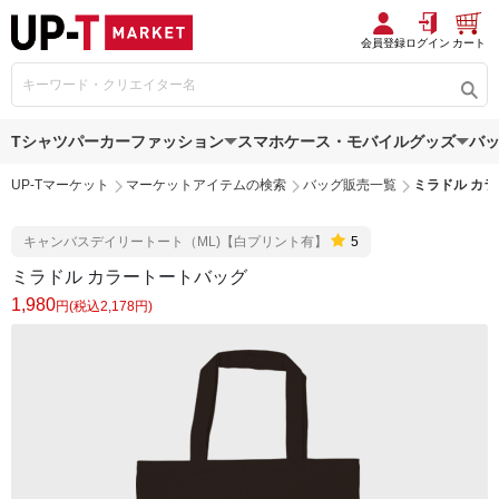
会員登録
ログイン
カート
Tシャツ
パーカー
ファッション
スマホケース・モバイルグッズ
バ
UP-Tマーケット
マーケットアイテムの検索
バッグ販売一覧
ミラドル カ
キャンバスデイリートート（ML)【白プリント有】
5
ミラドル カラートートバッグ
1,980
円(税込2,178円)