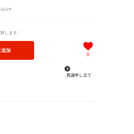
送致します。
に追加
0
異議申し立て