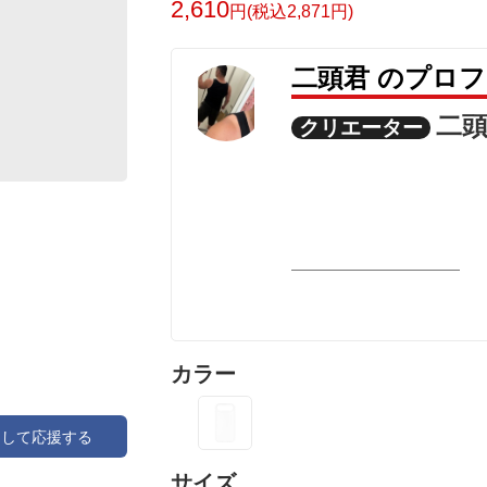
2,610
円(税込2,871円)
ます。
二頭君 のプロ
ケース本体は端末をしっかり保護しなが
二
クリエーター
自分用はもちろん、プレゼントにもおす
【対応機種】
iPhone 17Air
NITOU
強さを、日常に
カラー
アして応援する
サイズ