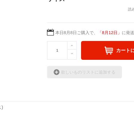
本日
8月8日
ご購入で、
「
8月12日
」
に発
カート
欲しいものリストに追加する
ス)