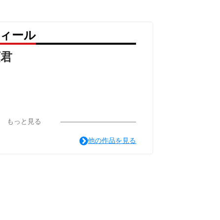
フィール
ら、持ちやすさにもこだわった設計。
頭君
すめです。
もっと見る
他の作品を見る