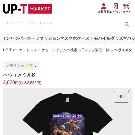
会員登録
ログイン
カート
Tシャツ
パーカー
ファッション
スマホケース・モバイルグッズ
バ
UP-Tマーケット
マーケットアイテムの検索
Tシャツ販売一覧
ヘヴィメタル
定番Ｔシャツ
5
ヘヴィメタルB
2,620
円(税込2,882円)
3D