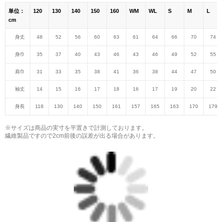
単位：
120
130
140
150
160
WM
WL
S
M
L
cm
身丈
48
52
56
60
63
61
64
66
70
74
身巾
35
37
40
43
46
43
46
49
52
55
肩巾
31
33
35
38
41
36
38
44
47
50
袖丈
14
15
16
17
18
16
17
19
20
22
身長
118
130
140
150
161
157
165
163
170
179
※サイズは商品の実寸を平置きで計測しております。
繊維製品ですので2cm前後の誤差が出る場合があります。