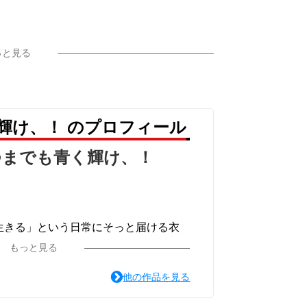
ザイン
っと見る
輝け、！ のプロフィール
つまでも青く輝け、！
生きる」という日常にそっと届ける衣
 そして宇宙的な気づき。 すべてが一枚
もっと見る
着ることで、あなた自身の物語が始まり
他の作品を見る