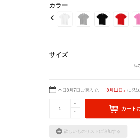
どうぞ素敵な未来を、！
カラー
ありがとうございました
サイズ
本日
8月7日
ご購入で、
「
8月11日
」
に発
カート
欲しいものリストに追加する