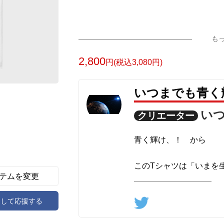
「2026年6月4日 03:25」に作成したデ
も
2,800
円(税込3,080円)
いつまでも青く
い
クリエーター
青く輝け、！ から
このTシャツは「いまを
テムを変更
です。 感謝、愛 地球
の布に宿っています。 
アして応援する
ます。