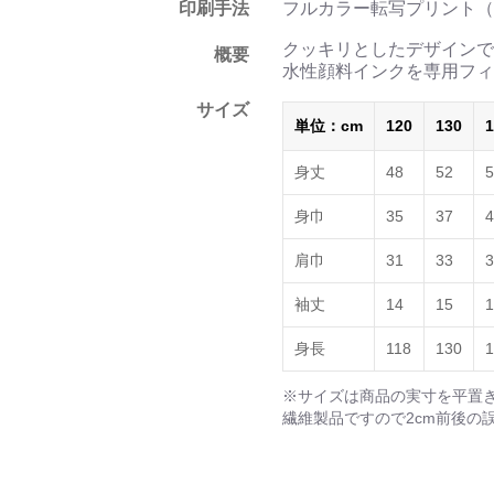
印刷手法
フルカラー転写プリント（
クッキリとしたデザインで
概要
水性顔料インクを専用フィ
サイズ
単位：cm
120
130
1
身丈
48
52
5
身巾
35
37
4
肩巾
31
33
3
袖丈
14
15
1
身長
118
130
1
※サイズは商品の実寸を平置
繊維製品ですので2cm前後の