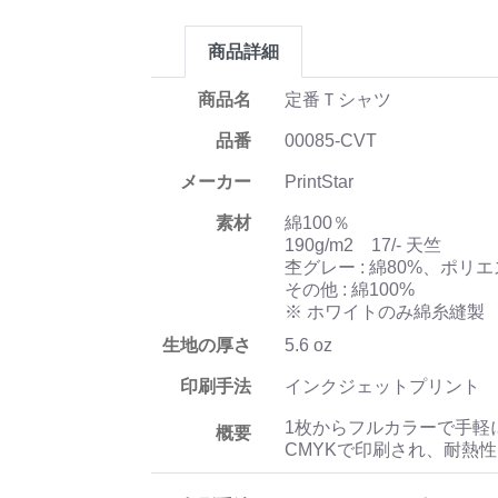
商品詳細
商品名
定番Ｔシャツ
品番
00085-CVT
メーカー
PrintStar
素材
綿100％
190g/m2 17/- 天竺
杢グレー : 綿80%、ポリエ
その他 : 綿100%
※ ホワイトのみ綿糸縫製
生地の厚さ
5.6 oz
印刷手法
インクジェットプリント
1枚からフルカラーで手軽
概要
CMYKで印刷され、耐熱