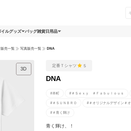
バイルグッズ
バッグ
雑貨日用品
ツ販売一覧
写真販売一覧
DNA
定番Ｔシャツ
5
3D
DNA
#本町
#＃Ｓｅｘｙ ＃Ｆａｂｕｌｏｕｓ
#＃ＳＵＮＢＲＯ
#＃オリジナルデザイン＃
#＃青く輝け
青く輝け、！