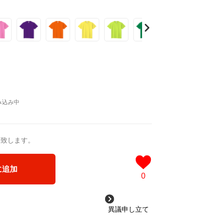
。
送致します。
に追加
0
異議申し立て