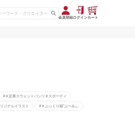
会員登録
ログイン
カート
#＃定番スウェットパンツ＃スポーティ
オリジナルイラスト
#＃ぷっくり猫”ぷーみぃ