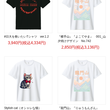
#日大を救いたいTシャツ ver.1.2
『横手山』『よこてやま』 001_山
夕焼けデザイン No.742
3,940円(税込4,334円)
2,850円(税込3,136円)
Stylish cat（オシャレな猫）
『龍門山』『りゅうもんざん』