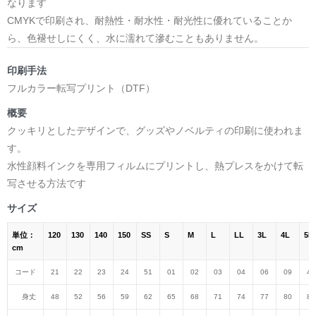
なります
CMYKで印刷され、耐熱性・耐水性・耐光性に優れていることか
ら、色褪せしにくく、水に濡れて滲むこともありません。
印刷手法
フルカラー転写プリント（DTF）
概要
クッキリとしたデザインで、グッズやノベルティの印刷に使われま
す。
水性顔料インクを専用フィルムにプリントし、熱プレスをかけて転
写させる方法です
サイズ
単位：
120
130
140
150
SS
S
M
L
LL
3L
4L
5L
cm
コード
21
22
23
24
51
01
02
03
04
06
09
47
身丈
48
52
56
59
62
65
68
71
74
77
80
82