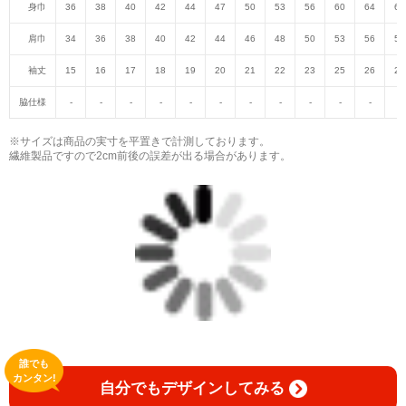
身巾
36
38
40
42
44
47
50
53
56
60
64
68
肩巾
34
36
38
40
42
44
46
48
50
53
56
59
袖丈
15
16
17
18
19
20
21
22
23
25
26
27
脇仕様
-
-
-
-
-
-
-
-
-
-
-
-
※サイズは商品の実寸を平置きで計測しております。
繊維製品ですので2cm前後の誤差が出る場合があります。
誰でも
カンタン!
自分でもデザインしてみる