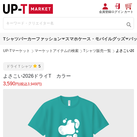
会員登録
ログイン
カート
Tシャツ
パーカー
ファッション
スマホケース・モバイルグッズ
バ
UP-Tマーケット
マーケットアイテムの検索
Tシャツ販売一覧
よさこい20
ドライＴシャツ
5
よさこい2026ドライT カラー
3,590
円(税込3,949円)