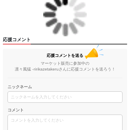
＜著者:挿画作成＞ 凛々風 猛 -リリカゼタケル
日本語版: https://amzn.asia/d/fMWTZVg
小説 [刺すように燃えるような眼差しは] -Version2.
挿画&グッズカタログ <デザイン画集:BEST版>
＜著者:絵本/挿画作成＞ 凛々風 猛 -リリカゼタケル
応援コメント
日本語版: https://amzn.asia/d/hMo8oB0
応援コメントを送る
▶︎小説 [刺すように燃えるような眼差しは]
マーケット販売に参加中の
-Comics Style Version.
凛々風猛 -ririkazetakeruさんに応援コメントを送ろう！
挿画&グッズカタログ <デザイン画集:BEST版>
＜著者/絵本:挿画作成＞ 凛々風 猛 -リリカゼタケル
日本語版: https://amzn.asia/d/gPVyU1t
ニックネーム
コメント
＿＿＿＿＿＿＿＿＿＿＿＿＿＿＿＿＿＿＿＿＿＿
▶︎SUZURI https://suzuri.jp/ririkazetakeru
▶︎UP-T up-t.jp/creator/66b9c067ae64e