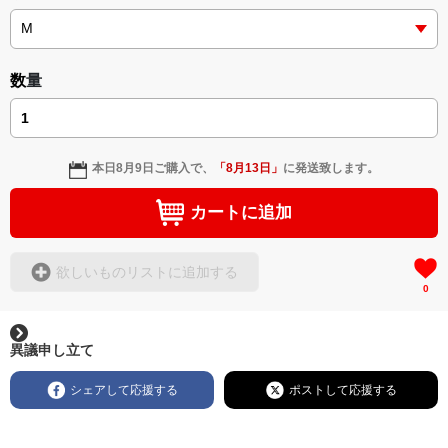
小説 [刺すように燃えるような眼差しは] -Version2.
＜小説+作詞20曲+挿画50作品>
挿画&グッズカタログ <デザイン画集:BEST版>
＜著者:絵本/挿画作成＞ 凛々風 猛-リリカゼタケル
＜著者: 作詞/挿画作成＞ 凛々風 猛 -リリカゼタケル
https://amzn.asia/d/hMo8oB0
日本語版: https://amzn.asia/d/3czgKs8
数量
英語版: https://amzn.asia/d/bpIME7s
小説 [刺すように燃えるような眼差しは]
-Comics Style Version.
挿画&グッズカタログ <デザイン画集:BEST版>
▶︎弛まぬ言霊 <+挿画/スケッチ&塗り絵ver.版>
＜著者/絵本:挿画作成＞ 凛々風 猛 -リリカゼタケル
https://amzn.asia/d/gPVyU1t
-ロードムービー系ミュージカル小説 +作詞20曲
本日
8月9日
ご購入で、
「
8月13日
」
に発送致します。
+挿画スケッチスタイル&塗り絵バージョン-
＜著者/小説:作詞:挿画作成＞
カートに追加
凛々風 猛-リリカゼタケル
https://amzn.asia/d/0cLT3VyF
欲しいものリストに追加する
0
<作品情報:配信中.> -Thank you for your time.
＿＿＿＿＿＿＿＿＿＿＿＿＿＿＿＿＿＿＿＿＿＿
▶︎刺すように燃えるような眼差しは
異議申し立て
[第2作品: 通常版.小説のみ.]
＜著者＞ 凛々風 猛 -リリカゼタケル
シェアして応援する
ポストして応援する
日本語版: https://amzn.asia/d/7GbUq3Z
英語版: https://amzn.asia/d/eLvAyy5