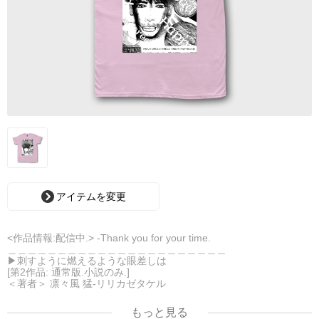
アイテムを変更
<作品情報:配信中.> -Thank you for your time.
＿＿＿＿＿＿＿＿＿＿＿＿＿＿＿＿＿＿＿＿＿＿
▶︎刺すように燃えるような眼差しは
[第2作品: 通常版.小説のみ.]
＜著者＞ 凛々風 猛-リリカゼタケル
日本語版: https://amzn.asia/d/7GbUq3Z
英語版: https://amzn.asia/d/eLvAyy5
もっと見る
＿＿＿＿＿＿＿＿＿＿＿＿＿＿＿＿＿＿＿＿＿＿