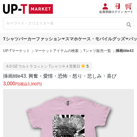
会員登録
ログイン
カート
Tシャツ
パーカー
ファッション
スマホケース・モバイルグッズ
バ
UP-Tマーケット
マーケットアイテムの検索
Tシャツ販売一覧
挿画title
6.0 OZ ウルトラコットン Tシャツ※４営業日
5
挿画title43. 興奮・愛情・恐怖・怒り・悲しみ・喜び
3,000
円(税込3,300円)