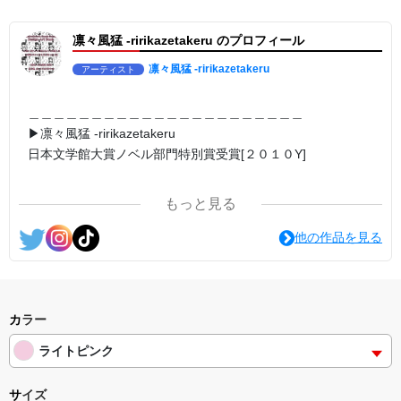
▶︎求めない惑星 [小説/絵本版]
第2作品の章: “刺すように燃えるような眼差しは”
凛々風猛 -ririkazetakeru のプロフィール
部分[主人公である小説家の遺作]を絵本化。
＜小説/絵本版＞ 凛々風猛-ririkazetakeru
日本語版: https://amzn.asia/d/d7stkOV
凛々風猛 -ririkazetakeru
アーティスト
英語版: https://amzn.asia/d/8u7Cebe
＿＿＿＿＿＿＿＿＿＿＿＿＿＿＿＿＿＿＿＿＿＿
▶︎刺すように燃えるような眼差しは [+挿画51作品版]
＿＿＿＿＿＿＿＿＿＿＿＿＿＿＿＿＿＿＿＿＿＿
＜著者:小説/絵本/挿画作成＞凛々風 猛-リリカゼタケル
▶︎凛々風猛 -ririkazetakeru
日本語版: https://amzn.asia/d/8oNk92Q
日本文学館大賞ノベル部門特別賞受賞[２０１０Y]
英語版: https://amzn.asia/d/gDGn5nK
＿＿＿＿＿＿＿＿＿＿＿＿＿＿＿＿＿＿＿＿＿＿
<merchandise shop>
もっと見る
＿＿＿＿＿＿＿＿＿＿＿＿＿＿＿＿＿＿＿＿＿＿
▶︎SUZURI https://suzuri.jp/ririkazetakeru
<作品情報:配信中.> -Thank you for your time.
他の作品を見る
▶︎UP-T up-t.jp/creator/66b9c067ae64e
▶︎GICLEEPOD
＿＿＿＿＿＿＿＿＿＿＿＿＿＿＿＿＿＿＿＿＿＿
https://gicleepod.com/store/artist-ririkazetakeru
▶︎弛まぬ言霊
[通常版:ロードムービー系ミュージカル小説のみ.]
<デザイン画集&グッズカタログ>
＜著者 : 作詞＞ 凛々風 猛 -リリカゼタケル
カラー
＿＿＿＿＿＿＿＿＿＿＿＿＿＿＿＿＿＿＿＿＿＿
日本語版: https://amzn.asia/d/ipdf8cX
小説 [刺すように燃えるような眼差しは] -Version1.
ライトピンク
挿画&グッズカタログ <デザイン画集:BEST版>
英語版: https://amzn.asia/d/1nwVIb6
＜著者:絵本/挿画作成＞ 凛々風 猛-リリカゼタケル
＿＿＿＿＿＿＿＿＿＿＿＿＿＿＿＿＿＿＿＿＿＿
https://amzn.asia/d/fMWTZVg
サイズ
▶︎弛まぬ言霊[+挿画50作品版]