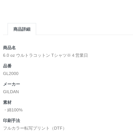
＿＿＿＿＿＿＿＿＿＿＿＿＿＿＿＿＿＿＿＿＿＿
▶︎求めない惑星 [小説/絵本版]
第2作品の章: “刺すように燃えるような眼差しは”部分
[主人公である小説家の遺作]を絵本化。
商品詳細
＜小説/絵本版＞ 凛々風猛 -ririkazetakeru
日本語版: https://amzn.asia/d/d7stkOV
英語版: https://amzn.asia/d/8u7Cebe
商品名
＿＿＿＿＿＿＿＿＿＿＿＿＿＿＿＿＿＿＿＿＿＿
6.0 oz ウルトラコットン Tシャツ※４営業日
▶︎刺すように燃えるような眼差しは [+挿画51作品版]
品番
＜著者: 絵本/挿画作成＞ 凛々風 猛 -リリカゼタケル
GL2000
日本語版: https://amzn.asia/d/8oNk92Q
英語版: https://amzn.asia/d/gDGn5nK
メーカー
GILDAN
素材
<デザイン画集&グッズカタログ>
・綿100%
＿＿＿＿＿＿＿＿＿＿＿＿＿＿＿＿＿＿＿＿＿＿
印刷手法
小説 [弛まぬ言霊]
フルカラー転写プリント（DTF）
挿画&グッズカタログ <デザイン画集:BEST版>