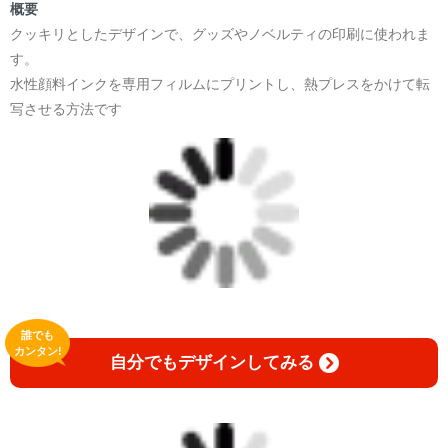
＜著者:作詞/挿画作成＞ 凛々風 猛 -リリカゼタケル
概要
☆本作品内で表現されている作詞20曲も掲載.
クッキリとしたデザインで、グッズやノベルティの印刷に使われま
日本語版: https://amzn.asia/d/1pxD3g4
す。
水性顔料インクを専用フィルムにプリントし、熱プレスをかけて転
小説 [弛まぬ言霊] 挿画&グッズカタログ
写させる方法です
<デザイン画集:Comics Style Version.>
＜著者:挿画作成＞ 凛々風 猛 -リリカゼタケル
日本語版: https://amzn.asia/d/fxD6D5U
小説 [弛まぬ言霊] <挿画:スケッチ&塗り絵ver.>
-挿画デザイン画集&グッズカタログ-
＜著者/小説:作詞:挿画作成＞
凛々風 猛-リリカゼタケル
https://amzn.asia/d/0dgbLm4e
誰でも
カンタン!
自分でもデザインしてみる
<デザイン画集&グッズカタログ>
＿＿＿＿＿＿＿＿＿＿＿＿＿＿＿＿＿＿＿＿＿＿
小説 [刺すように燃えるような眼差しは] -Version1.
挿画&グッズカタログ <デザイン画集:BEST版>