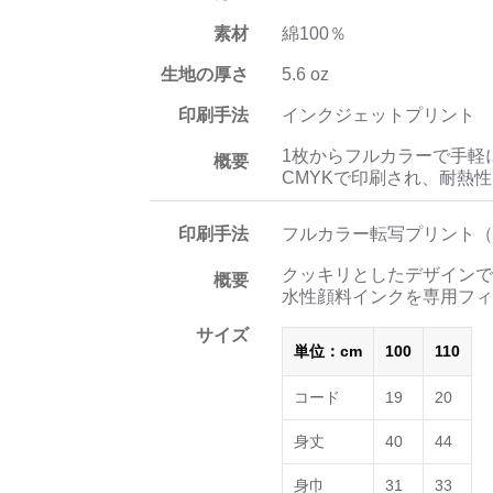
素材
綿100％
生地の厚さ
5.6 oz
印刷手法
インクジェットプリント
1枚からフルカラーで手軽
概要
CMYKで印刷され、耐熱
印刷手法
フルカラー転写プリント（
クッキリとしたデザインで
概要
水性顔料インクを専用フィ
サイズ
単位：cm
100
110
コード
19
20
身丈
40
44
身巾
31
33