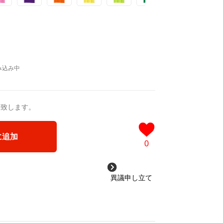
送致します。
に追加
0
異議申し立て