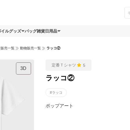
バイルグッズ
バッグ
雑貨日用品
ツ販売一覧
動物販売一覧
ラッコ②
定番Ｔシャツ
5
3D
ラッコ②
#ラッコ
ポップアート