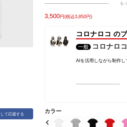
も
3,500
円(税込3,850円)
コロナロコ の
コロナロ
一般
AIを活用しながら制作し
カラー
アして応援する