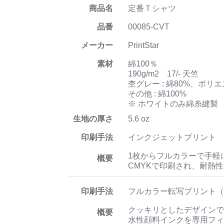
商品名
定番Ｔシャツ
品番
00085-CVT
メーカー
PrintStar
素材
綿100％
190g/m2 17/- 天竺
杢グレー : 綿80%、ポリエ
その他 : 綿100%
※ ホワイトのみ綿糸縫製
生地の厚さ
5.6 oz
印刷手法
インクジェットプリント
1枚からフルカラーで手軽
概要
CMYKで印刷され、耐熱
印刷手法
フルカラー転写プリント（
クッキリとしたデザインで
概要
水性顔料インクを専用フィ