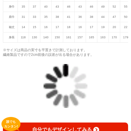
身巾
35
37
40
43
46
43
46
49
52
55
肩巾
31
33
35
38
41
36
38
44
47
50
袖丈
14
15
16
17
18
16
17
19
20
22
身長
118
130
140
150
161
157
165
163
170
179
※サイズは商品の実寸を平置きで計測しております。
繊維製品ですので2cm前後の誤差が出る場合があります。
誰でも
カンタン!
自分でもデザインしてみる