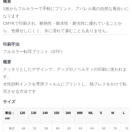
概要
1枚からフルカラーで手軽にプリント。アパレル風の自然な風合いに
なります
CMYKで印刷され、耐熱性・耐水性・耐光性に優れていることか
ら、色褪せしにくく、水に濡れて滲むこともありません。
印刷手法
フルカラー転写プリント（DTF）
概要
クッキリとしたデザインで、グッズやノベルティの印刷に使われま
す。
水性顔料インクを専用フィルムにプリントし、熱プレスをかけて転
写させる方法です
サイズ
単位：
120
130
140
150
160
WM
WL
S
M
L
cm
身丈
48
52
56
60
63
61
64
66
70
74