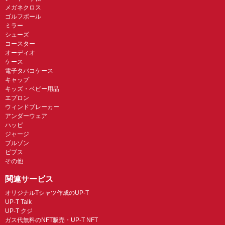
メガネクロス
ゴルフボール
ミラー
シューズ
コースター
オーディオ
ケース
電子タバコケース
キャップ
キッズ・ベビー用品
エプロン
ウィンドブレーカー
アンダーウェア
ハッピ
ジャージ
ブルゾン
ビブス
その他
関連サービス
オリジナルTシャツ作成のUP-T
UP-T Talk
UP-T クジ
ガス代無料のNFT販売・UP-T NFT