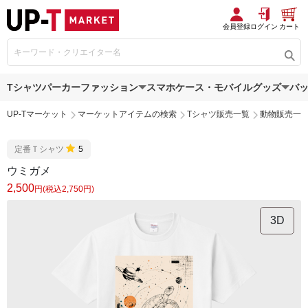
会員登録
ログイン
カート
Tシャツ
パーカー
ファッション
スマホケース・モバイルグッズ
バ
UP-Tマーケット
マーケットアイテムの検索
Tシャツ販売一覧
動物販売一
定番Ｔシャツ
5
ウミガメ
2,500
円(税込2,750円)
3D