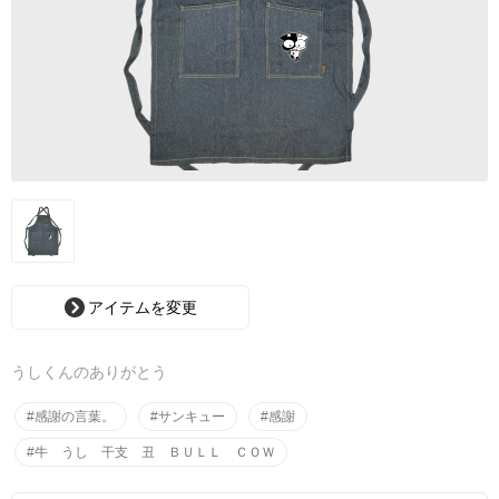
アイテムを変更
うしくんのありがとう
#感謝の言葉。
#サンキュー
#感謝
#牛 うし 干支 丑 ＢＵＬＬ ＣＯＷ