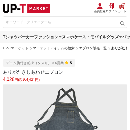
会員登録
ログイン
カート
Tシャツ
パーカー
ファッション
スマホケース・モバイルグッズ
バ
UP-Tマーケット
マーケットアイテムの検索
エプロン販売一覧
ありがたき
デニム胸付き前掛（タスキ）※4営業
5
ありがたきしあわせエプロン
4,028
円(税込4,431円)