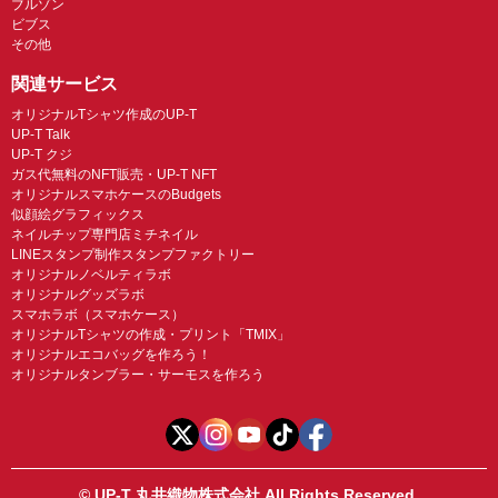
ブルゾン
ビブス
その他
関連サービス
オリジナルTシャツ作成のUP-T
UP-T Talk
UP-T クジ
ガス代無料のNFT販売・UP-T NFT
オリジナルスマホケースのBudgets
似顔絵グラフィックス
ネイルチップ専門店ミチネイル
LINEスタンプ制作スタンプファクトリー
オリジナルノベルティラボ
オリジナルグッズラボ
スマホラボ（スマホケース）
オリジナルTシャツの作成・プリント「TMIX」
オリジナルエコバッグを作ろう！
オリジナルタンブラー・サーモスを作ろう
© UP-T 丸井織物株式会社 All Rights Reserved.