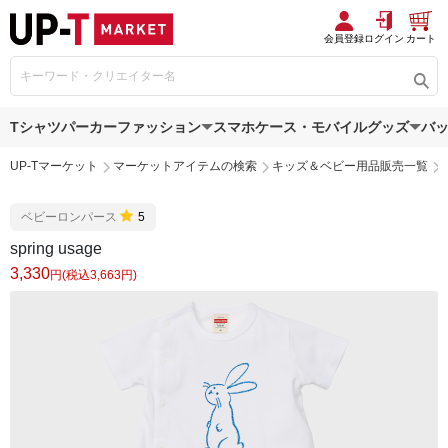
会員登録
ログイン
カート
Tシャツ
パーカー
ファッション
スマホケース・モバイルグッズ
バ
UP-Tマーケット
マーケットアイテムの検索
キッズ＆ベビー用品販売一覧
ベビーロンパース
5
spring usage
3,330
円(税込3,663円)