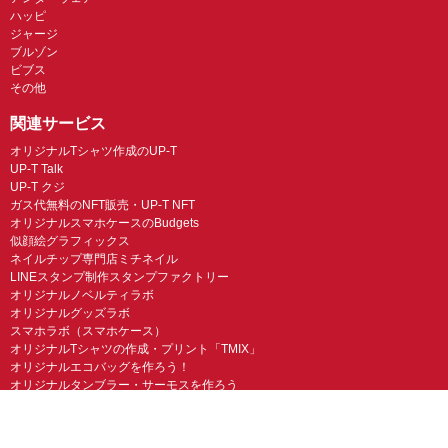
ハッピ
ジャージ
ブルゾン
ビブス
その他
関連サービス
オリジナルTシャツ作成のUP-T
UP-T Talk
UP-T クジ
ガス代無料のNFT販売・UP-T NFT
オリジナルスマホケースのBudgets
似顔絵グラフィックス
ネイルチップ専門店ミチネイル
LINEスタンプ制作スタンプファクトリー
オリジナルノベルティラボ
オリジナルグッズラボ
スマホラボ（スマホケース）
オリジナルTシャツの作成・プリント「TMIX」
オリジナルエコバッグを作ろう！
オリジナルタンブラー・サーモスを作ろう