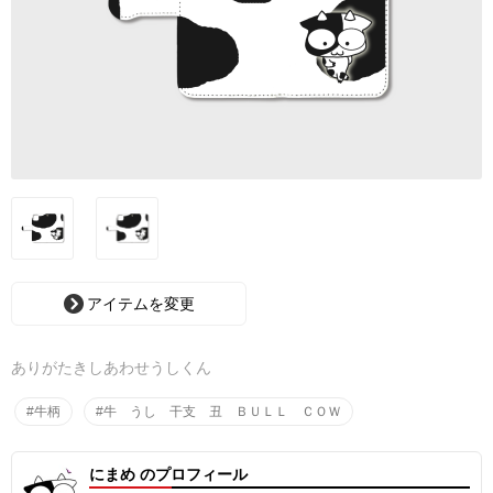
アイテムを変更
ありがたきしあわせうしくん
#牛柄
#牛 うし 干支 丑 ＢＵＬＬ ＣＯＷ
にまめ のプロフィール