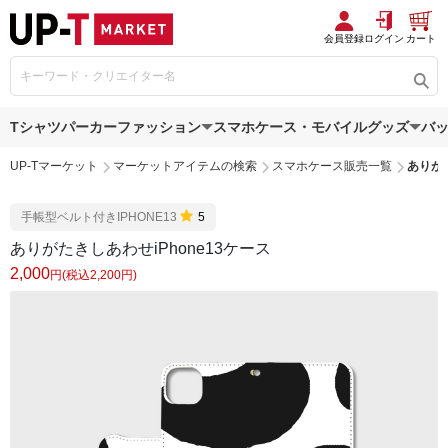
会員登録
ログイン
カート
Tシャツ
パーカー
ファッション
スマホケース・モバイルグッズ
バ
UP-Tマーケット
マーケットアイテムの検索
スマホケース販売一覧
ありがた
手帳型ベルト付きIPHONE13
5
ありがたきしあわせiPhone13ケース
2,000
円(税込2,200円)