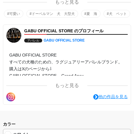
もっと見る
まで幅広く活躍するデザインです。
#可愛い
#ドーベルマン 犬 大型犬
#夏 海
#犬 ペット
GABU OFFICIAL STORE のプロフィール
GABU OFFICIAL STORE
アパレル
GABU OFFICIAL STORE
すべての犬種のための、ラグジュアリーアパレルブランド。
購入はXのページから⇩
GABU OFFICIAL STORE – Grand Apex
（グランド・エイペックス）
もっと見る
中型犬から超大型犬のための、ラグジュアリーアパレル
gabu2026.designstore.jp
他の作品を見る
GABU OFFICIAL STORE – Petit Apex
（プティ・エイペックス）
小型犬のための、ラグジュアリーアパレル。
gabupetitapex.designstore.jp
カラー