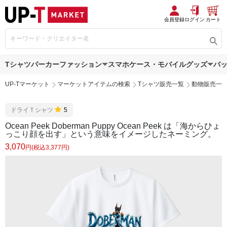
会員登録
ログイン
カート
Tシャツ
パーカー
ファッション
スマホケース・モバイルグッズ
バ
UP-Tマーケット
マーケットアイテムの検索
Tシャツ販売一覧
動物販売一
ドライＴシャツ
5
Ocean Peek Doberman Puppy Ocean Peek は「海からひょ
っこり顔を出す」という意味をイメージしたネーミング。
3,070
円(税込3,377円)