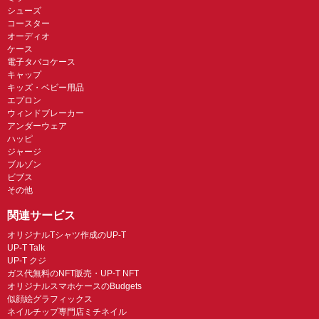
シューズ
コースター
オーディオ
ケース
電子タバコケース
キャップ
キッズ・ベビー用品
エプロン
ウィンドブレーカー
アンダーウェア
ハッピ
ジャージ
ブルゾン
ビブス
その他
関連サービス
オリジナルTシャツ作成のUP-T
UP-T Talk
UP-T クジ
ガス代無料のNFT販売・UP-T NFT
オリジナルスマホケースのBudgets
似顔絵グラフィックス
ネイルチップ専門店ミチネイル