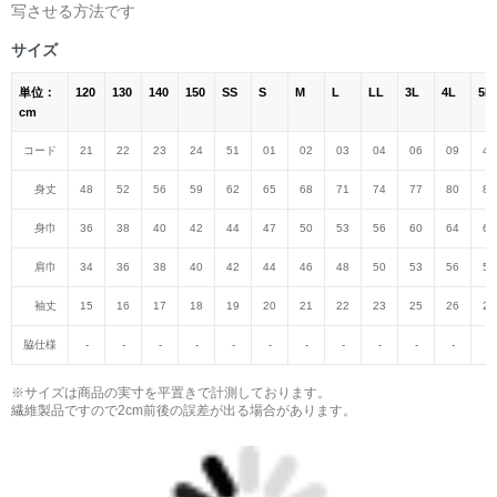
写させる方法です
サイズ
単位：
120
130
140
150
SS
S
M
L
LL
3L
4L
5L
cm
コード
21
22
23
24
51
01
02
03
04
06
09
47
身丈
48
52
56
59
62
65
68
71
74
77
80
82
身巾
36
38
40
42
44
47
50
53
56
60
64
68
肩巾
34
36
38
40
42
44
46
48
50
53
56
59
袖丈
15
16
17
18
19
20
21
22
23
25
26
27
脇仕様
-
-
-
-
-
-
-
-
-
-
-
-
※サイズは商品の実寸を平置きで計測しております。
繊維製品ですので2cm前後の誤差が出る場合があります。