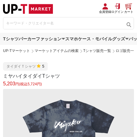
会員登録
ログイン
カート
Tシャツ
パーカー
ファッション
スマホケース・モバイルグッズ
バ
UP-Tマーケット
マーケットアイテムの検索
Tシャツ販売一覧
ロゴ販売一
タイダイＴシャツ
5
ミヤハイタイダイTシャツ
5,203
円(税込5,724円)