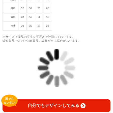
身幅
52
54
57
60
肩幅
48
50
53
55
袖丈
20
22
24
26
※サイズは商品の実寸を平置きで計測しております。
繊維製品ですので2cm前後の誤差が出る場合があります。
誰でも
カンタン!
自分でもデザインしてみる