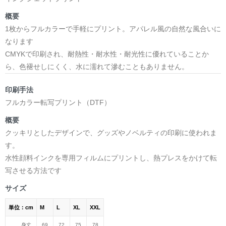
概要
1枚からフルカラーで手軽にプリント。アパレル風の自然な風合いに
なります
CMYKで印刷され、耐熱性・耐水性・耐光性に優れていることか
ら、色褪せしにくく、水に濡れて滲むこともありません。
印刷手法
フルカラー転写プリント（DTF）
概要
クッキリとしたデザインで、グッズやノベルティの印刷に使われま
す。
水性顔料インクを専用フィルムにプリントし、熱プレスをかけて転
写させる方法です
サイズ
単位：cm
M
L
XL
XXL
身丈
69
72
75
78