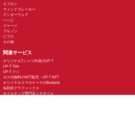
エプロン
ウィンドブレーカー
アンダーウェア
ハッピ
ジャージ
ブルゾン
ビブス
その他
関連サービス
オリジナルTシャツ作成のUP-T
UP-T Talk
UP-T クジ
ガス代無料のNFT販売・UP-T NFT
オリジナルスマホケースのBudgets
似顔絵グラフィックス
ネイルチップ専門店ミチネイル
LINEスタンプ制作スタンプファクトリー
オリジナルノベルティラボ
オリジナルグッズラボ
スマホラボ（スマホケース）
オリジナルTシャツの作成・プリント「TMIX」
オリジナルエコバッグを作ろう！
オリジナルタンブラー・サーモスを作ろう