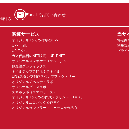
E-mailでお問い合わせ
時間対応）
関連サービス
当サ
オリジナルTシャツ作成のUP-T
特定商
UP-T Talk
利用規
UP-T クジ
プライ
ガス代無料のNFT販売・UP-T NFT
オリジナルスマホケースのBudgets
似顔絵グラフィックス
ネイルチップ専門店ミチネイル
LINEスタンプ制作スタンプファクトリー
オリジナルノベルティラボ
オリジナルグッズラボ
スマホラボ（スマホケース）
オリジナルTシャツの作成・プリント「TMIX」
オリジナルエコバッグを作ろう！
オリジナルタンブラー・サーモスを作ろう