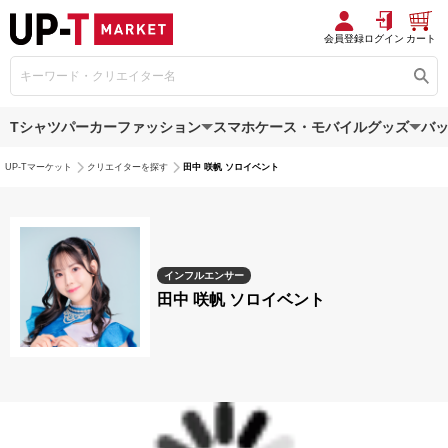
会員登録
ログイン
カート
Tシャツ
パーカー
ファッション
スマホケース・モバイルグッズ
バ
UP-Tマーケット
クリエイターを探す
田中 咲帆 ソロイベント
インフルエンサー
田中 咲帆 ソロイベント