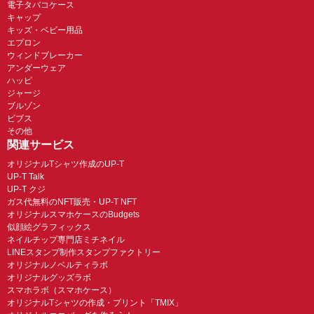
電子タバコケース
キャップ
キッズ・ベビー用品
エプロン
ウィンドブレーカー
アンダーウェア
ハッピ
ジャージ
ブルゾン
ビブス
その他
関連サービス
オリジナルTシャツ作成のUP-T
UP-T Talk
UP-T クジ
ガス代無料のNFT販売・UP-T NFT
オリジナルスマホケースのBudgets
似顔絵グラフィックス
ネイルチップ専門店ミチネイル
LINEスタンプ制作スタンプファクトリー
オリジナルノベルティラボ
オリジナルグッズラボ
スマホラボ（スマホケース）
オリジナルTシャツの作成・プリント「TMIX」