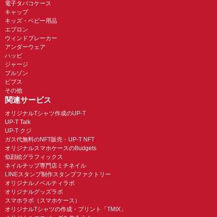
電子タバコケース
キャップ
キッズ・ベビー用品
エプロン
ウィンドブレーカー
アンダーウェア
ハッピ
ジャージ
ブルゾン
ビブス
その他
関連サービス
オリジナルTシャツ作成のUP-T
UP-T Talk
UP-T クジ
ガス代無料のNFT販売・UP-T NFT
オリジナルスマホケースのBudgets
似顔絵グラフィックス
ネイルチップ専門店ミチネイル
LINEスタンプ制作スタンプファクトリー
オリジナルノベルティラボ
オリジナルグッズラボ
スマホラボ（スマホケース）
オリジナルTシャツの作成・プリント「TMIX」