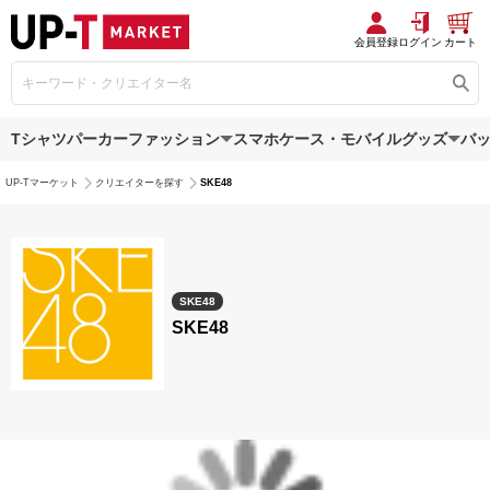
会員登録
ログイン
カート
Tシャツ
パーカー
ファッション
スマホケース・モバイルグッズ
バ
UP-Tマーケット
クリエイターを探す
SKE48
SKE48
SKE48