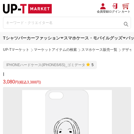
会員登録
ログイン
カート
Tシャツ
パーカー
ファッション
スマホケース・モバイルグッズ
バ
UP-Tマーケット
マーケットアイテムの検索
スマホケース販売一覧
デザイ
IPHONEハードケース(IPHONE6/6S)_ゴミデータ
5
I
3,080
円(税込3,388円)