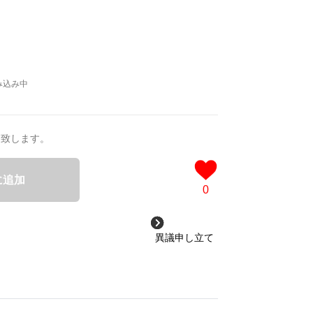
送致します。
に追加
0
異議申し立て