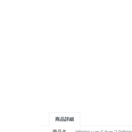
商品詳細
商品名
iphoneハードケース(ipho