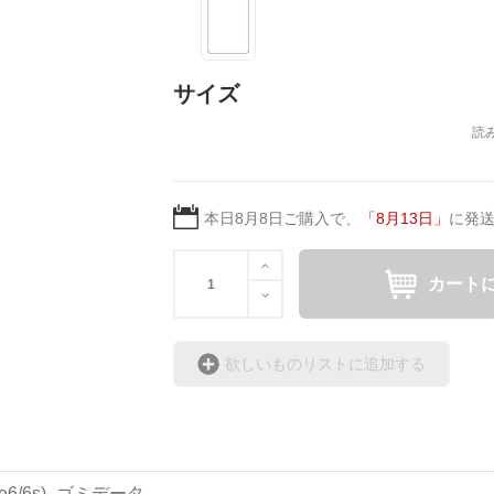
サイズ
本日
8月8日
ご購入で、
「
8月13日
」
に発
カート
欲しいものリストに追加する
ne6/6s)_ゴミデータ