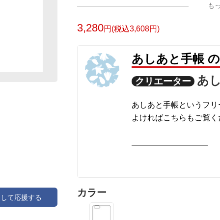
も
3,280
円(税込3,608円)
あしあと手帳 
あ
クリエーター
あしあと手帳というフリ
よければこちらもご覧く
あしあと手帳
http://ashiatotechou.com/
カラー
アして応援する