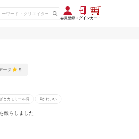
会員登録
ログイン
カート
ミデータ
5
さぎとカモミール柄
#かわいい
を散らしました