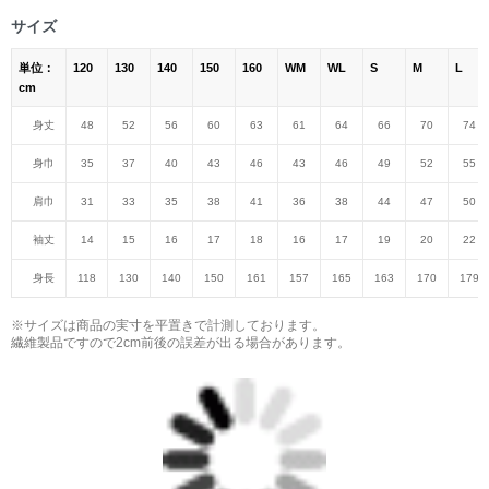
サイズ
単位：
120
130
140
150
160
WM
WL
S
M
L
cm
身丈
48
52
56
60
63
61
64
66
70
74
身巾
35
37
40
43
46
43
46
49
52
55
肩巾
31
33
35
38
41
36
38
44
47
50
袖丈
14
15
16
17
18
16
17
19
20
22
身長
118
130
140
150
161
157
165
163
170
179
※サイズは商品の実寸を平置きで計測しております。
繊維製品ですので2cm前後の誤差が出る場合があります。