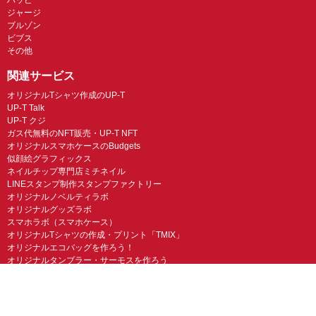
ジャージ
ブルゾン
ビブス
その他
関連サービス
オリジナルTシャツ作成のUP-T
UP-T Talk
UP-T クジ
ガス代無料のNFT販売・UP-T NFT
オリジナルスマホケースのBudgets
似顔絵グラフィックス
ネイルチップ専門店ミチネイル
LINEスタンプ制作スタンプファクトリー
オリジナルノベルティラボ
オリジナルグッズラボ
スマホラボ（スマホケース）
オリジナルTシャツの作成・プリント「TMIX」
オリジナルエコバッグを作ろう！
オリジナルタンブラー・サーモスを作ろう