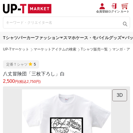
会員登録
ログイン
カート
Tシャツ
パーカー
ファッション
スマホケース・モバイルグッズ
バ
UP-Tマーケット
マーケットアイテムの検索
Tシャツ販売一覧
マンガ・ア
定番Ｔシャツ
5
八丈冒険団「三枚下ろし」白
2,500
円(税込2,750円)
3D