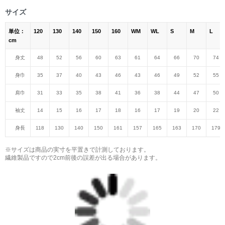
サイズ
単位：
120
130
140
150
160
WM
WL
S
M
L
cm
身丈
48
52
56
60
63
61
64
66
70
74
身巾
35
37
40
43
46
43
46
49
52
55
肩巾
31
33
35
38
41
36
38
44
47
50
袖丈
14
15
16
17
18
16
17
19
20
22
身長
118
130
140
150
161
157
165
163
170
179
※サイズは商品の実寸を平置きで計測しております。
繊維製品ですので2cm前後の誤差が出る場合があります。