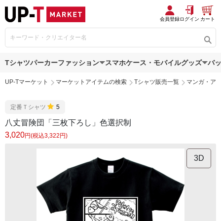
会員登録
ログイン
カート
Tシャツ
パーカー
ファッション
スマホケース・モバイルグッズ
バ
UP-Tマーケット
マーケットアイテムの検索
Tシャツ販売一覧
マンガ・ア
定番Ｔシャツ
5
八丈冒険団「三枚下ろし」色選択制
3,020
円(税込3,322円)
3D