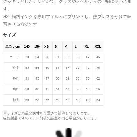
クッキリとしたデザインで、グッズやノベルティの印刷に使われま
す。
水性顔料インクを専用フィルムにプリントし、熱プレスをかけて転
写させる方法です
サイズ
単位：cm
140
150
XS
S
M
L
XL
XXL
コード
23
24
98
01
02
03
07
45
身丈
53
56
60
64
67
70
73
76
身巾
43
45
47
50
53
56
59
62
肩巾
38
40
42
44
47
50
53
56
袖丈
50
53
56
59
62
63
63
63
※サイズは商品の実寸を平置きで計測しております。
繊維製品ですので2cm前後の誤差が出る場合があります。