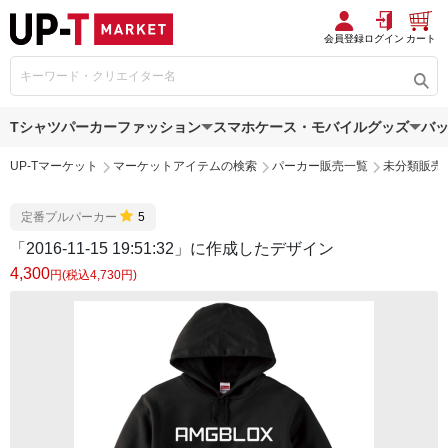
会員登録
ログイン
カート
Tシャツ
パーカー
ファッション
スマホケース・モバイルグッズ
バ
UP-Tマーケット
マーケットアイテムの検索
パーカー販売一覧
未分類販売
定番プルパーカー
5
「2016-11-15 19:51:32」に作成したデザイン
4,300
円(税込4,730円)