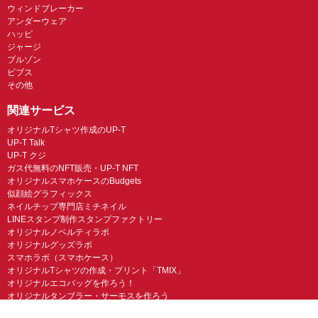
ウィンドブレーカー
アンダーウェア
ハッピ
ジャージ
ブルゾン
ビブス
その他
関連サービス
オリジナルTシャツ作成のUP-T
UP-T Talk
UP-T クジ
ガス代無料のNFT販売・UP-T NFT
オリジナルスマホケースのBudgets
似顔絵グラフィックス
ネイルチップ専門店ミチネイル
LINEスタンプ制作スタンプファクトリー
オリジナルノベルティラボ
オリジナルグッズラボ
スマホラボ（スマホケース）
オリジナルTシャツの作成・プリント「TMIX」
オリジナルエコバッグを作ろう！
オリジナルタンブラー・サーモスを作ろう