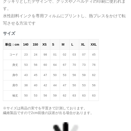
クッキリとしたデザインで、グッズやノベルティの印刷に使われま
す。
水性顔料インクを専用フィルムにプリントし、熱プレスをかけて転
写させる方法です
サイズ
単位：cm
140
150
XS
S
M
L
XL
XXL
コード
23
24
98
01
02
03
07
45
身丈
53
56
60
64
67
70
73
76
身巾
43
45
47
50
53
56
59
62
肩巾
38
40
42
44
47
50
53
56
袖丈
50
53
56
59
62
63
63
63
※サイズは商品の実寸を平置きで計測しております。
繊維製品ですので2cm前後の誤差が出る場合があります。