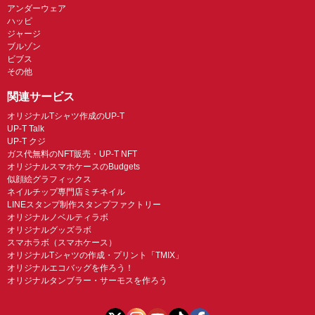
アンダーウェア
ハッピ
ジャージ
ブルゾン
ビブス
その他
関連サービス
オリジナルTシャツ作成のUP-T
UP-T Talk
UP-T クジ
ガス代無料のNFT販売・UP-T NFT
オリジナルスマホケースのBudgets
似顔絵グラフィックス
ネイルチップ専門店ミチネイル
LINEスタンプ制作スタンプファクトリー
オリジナルノベルティラボ
オリジナルグッズラボ
スマホラボ（スマホケース）
オリジナルTシャツの作成・プリント「TMIX」
オリジナルエコバッグを作ろう！
オリジナルタンブラー・サーモスを作ろう