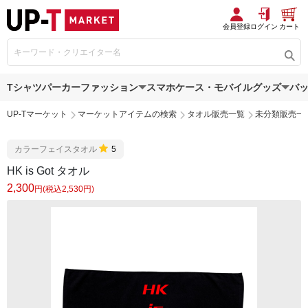
会員登録
ログイン
カート
Tシャツ
パーカー
ファッション
スマホケース・モバイルグッズ
バ
UP-Tマーケット
マーケットアイテムの検索
タオル販売一覧
未分類販売一
カラーフェイスタオル
5
HK is Got タオル
2,300
円(税込2,530円)