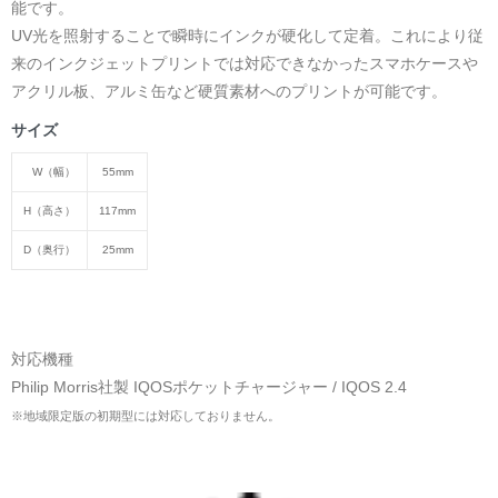
能です。
UV光を照射することで瞬時にインクが硬化して定着。これにより従
来のインクジェットプリントでは対応できなかったスマホケースや
アクリル板、アルミ缶など硬質素材へのプリントが可能です。
サイズ
W（幅）
55mm
H（高さ）
117mm
D（奥行）
25mm
対応機種
Philip Morris社製 IQOSポケットチャージャー / IQOS 2.4
※地域限定版の初期型には対応しておりません。