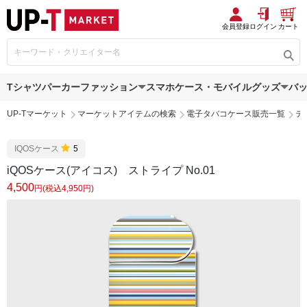
会員登録
ログイン
カート
Tシャツ
パーカー
ファッション
スマホケース・モバイルグッズ
バ
UP-Tマーケット
マーケットアイテムの検索
電子タバコケース販売一覧
テ
IQOSケース
5
iQOSケース(アイコス) ストライプ No.01
4,500
円(税込4,950円)