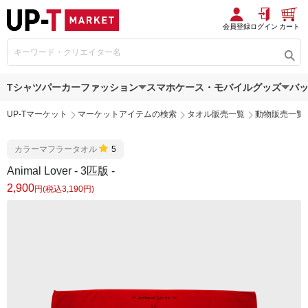
会員登録
ログイン
カート
Tシャツ
パーカー
ファッション
スマホケース・モバイルグッズ
バ
UP-Tマーケット
マーケットアイテムの検索
タオル販売一覧
動物販売一覧
カラーマフラータオル
5
Animal Lover - 3匹版 -
2,900
円(税込3,190円)