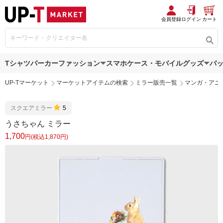
会員登録
ログイン
カート
Tシャツ
パーカー
ファッション
スマホケース・モバイルグッズ
バ
UP-Tマーケット
マーケットアイテムの検索
ミラー販売一覧
マンガ・アニ
スクエアミラー
5
うさちゃん ミラー
1,700
円(税込1,870円)