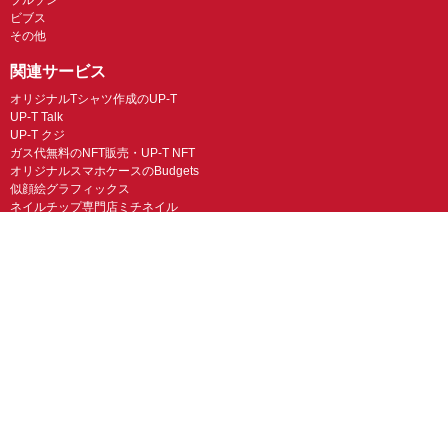
ビブス
その他
関連サービス
オリジナルTシャツ作成のUP-T
UP-T Talk
UP-T クジ
ガス代無料のNFT販売・UP-T NFT
オリジナルスマホケースのBudgets
似顔絵グラフィックス
ネイルチップ専門店ミチネイル
LINEスタンプ制作スタンプファクトリー
オリジナルノベルティラボ
オリジナルグッズラボ
スマホラボ（スマホケース）
オリジナルTシャツの作成・プリント「TMIX」
オリジナルエコバッグを作ろう！
オリジナルタンブラー・サーモスを作ろう
© UP-T 丸井織物株式会社 All Rights Reserved.