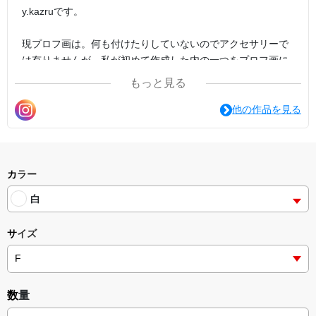
y.kazruです。
現プロフ画は。何も付けたりしていないのでアクセサリーで
は有りませんが。私が初めて作成した内の一つをプロフ画に
しています。
もっと見る
「（一個・一枚・ずつからのご購入もお気軽に宜しくお願い
他の作品を見る
致します。<(_ _)> ）」
↓
etc.諸々挑戦しているy.kazruです→コチラも、その他も色々
私なりの（）根底を元に都度思考感コンセプトデザインクリ
カラー
エイト（創造）しています。
白
「（）」
サイズ
よろしくお願い致します。(｡•ㅅ•｡) (*´•ω•`*)…
平成三十年10月20日16時45分10月22日12時58分、
12.28.22.33.に追書。
数量