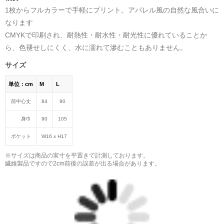
1枚からフルカラーで手軽にプリント。アパレル風の自然な風合いに
なります
CMYKで印刷され、耐熱性・耐水性・耐光性に優れていることか
ら、色褪せしにくく、水に濡れて滲むこともありません。
サイズ
単位：cm
M
L
前中心丈
84
90
身巾
90
105
ポケット
W16 х H17
※サイズは商品の実寸を平置きで計測しております。
繊維製品ですので2cm前後の誤差が出る場合があります。