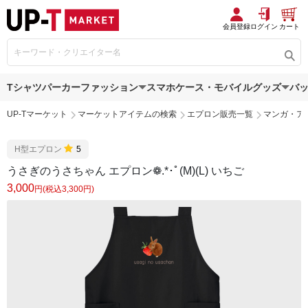
会員登録
ログイン
カート
Tシャツ
パーカー
ファッション
スマホケース・モバイルグッズ
バ
UP-Tマーケット
マーケットアイテムの検索
エプロン販売一覧
マンガ・ア
H型エプロン
5
うさぎのうさちゃん エプロン❁.*･ﾟ(M)(L) いちご
3,000
円(税込3,300円)