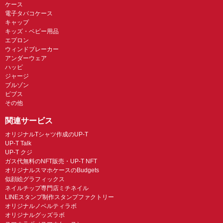
ケース
電子タバコケース
キャップ
キッズ・ベビー用品
エプロン
ウィンドブレーカー
アンダーウェア
ハッピ
ジャージ
ブルゾン
ビブス
その他
関連サービス
オリジナルTシャツ作成のUP-T
UP-T Talk
UP-T クジ
ガス代無料のNFT販売・UP-T NFT
オリジナルスマホケースのBudgets
似顔絵グラフィックス
ネイルチップ専門店ミチネイル
LINEスタンプ制作スタンプファクトリー
オリジナルノベルティラボ
オリジナルグッズラボ