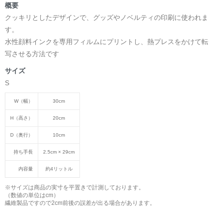
概要
クッキリとしたデザインで、グッズやノベルティの印刷に使われま
す。
水性顔料インクを専用フィルムにプリントし、熱プレスをかけて転
写させる方法です
サイズ
S
W（幅）
30cm
H（高さ）
20cm
D（奥行）
10cm
持ち手長
2.5cm × 29cm
内容量
約4リットル
※サイズは商品の実寸を平置きで計測しております。
（数値の単位はcm）
繊維製品ですので2cm前後の誤差が出る場合があります。