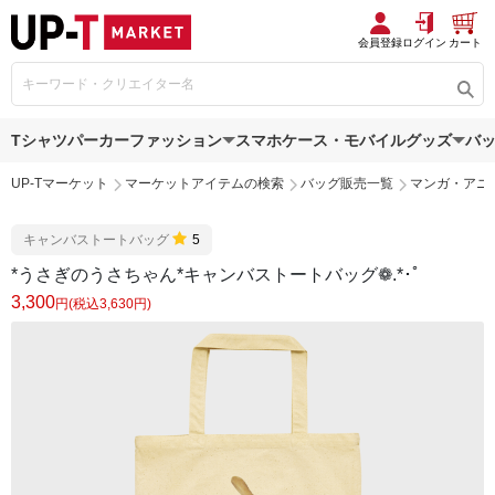
会員登録
ログイン
カート
Tシャツ
パーカー
ファッション
スマホケース・モバイルグッズ
バ
UP-Tマーケット
マーケットアイテムの検索
バッグ販売一覧
マンガ・アニ
キャンバストートバッグ
5
*うさぎのうさちゃん*キャンバストートバッグ❁.*･ﾟ
3,300
円(税込3,630円)